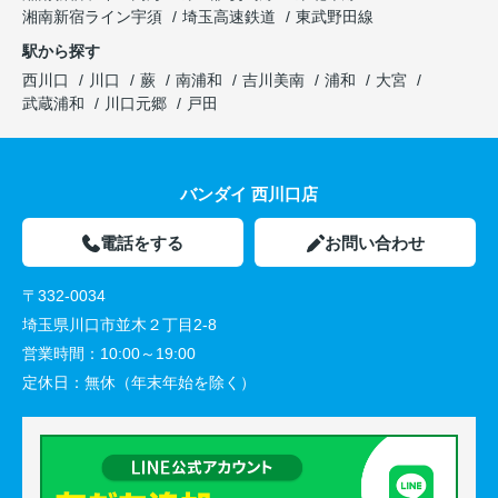
湘南新宿ライン宇須
埼玉高速鉄道
東武野田線
駅から探す
西川口
川口
蕨
南浦和
吉川美南
浦和
大宮
武蔵浦和
川口元郷
戸田
バンダイ 西川口店
電話をする
お問い合わせ
〒332-0034
埼玉県川口市並木２丁目2-8
営業時間：
10:00～19:00
定休日：
無休（年末年始を除く）