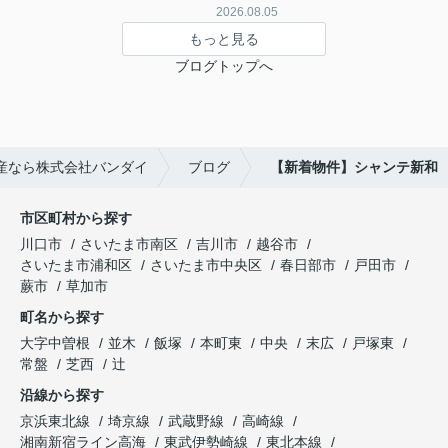
2026.08.05
もっと見る
ブログトップへ
産なら株式会社バンダイ
ブログ
【新着物件】シャンテ新和
市区町村から探す
川口市
さいたま市南区
吉川市
越谷市
さいたま市浦和区
さいたま市中央区
春日部市
戸田市
蕨市
草加市
町名から探す
大字中曽根
並木
飯塚
本町東
中央
末広
戸塚東
常盤
芝西
辻
沿線から探す
京浜東北線
埼京線
武蔵野線
高崎線
湘南新宿ライン高海
東武伊勢崎線
東北本線