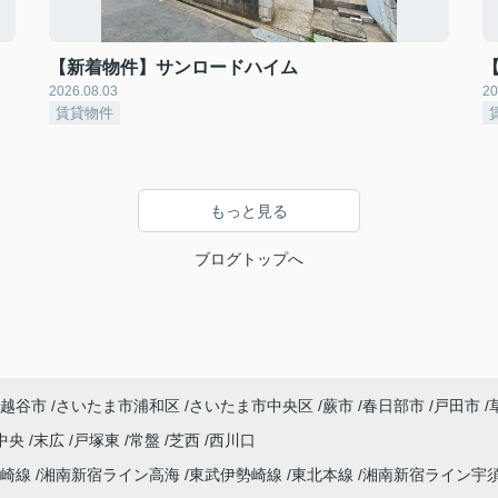
【新着物件】サンロードハイム
2026.08.03
20
賃貸物件
もっと見る
ブログトップへ
越谷市
さいたま市浦和区
さいたま市中央区
蕨市
春日部市
戸田市
中央
末広
戸塚東
常盤
芝西
西川口
高崎線
湘南新宿ライン高海
東武伊勢崎線
東北本線
湘南新宿ライン宇