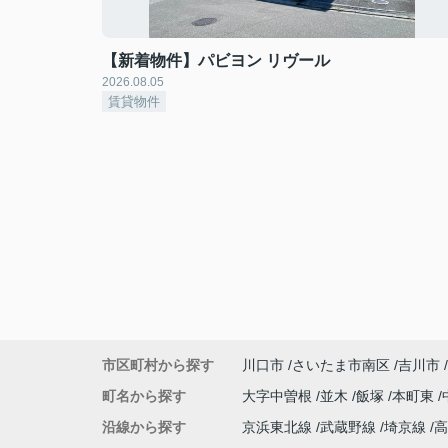
【新着物件】パビヨン リヴール
2026.08.05
賃貸物件
市区町村から探す
川口市
さいたま市南区
吉川市
町名から探す
大字中曽根
並木
飯塚
本町東
沿線から探す
京浜東北線
武蔵野線
埼京線