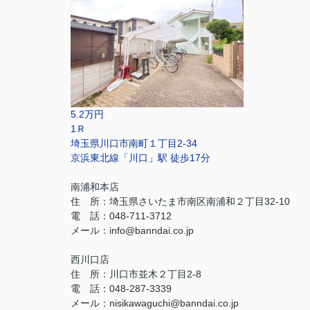
5.2万円
1Ｒ
埼玉県川口市南町１丁目2-34
京浜東北線「川口」駅 徒歩17分
南浦和本店
住 所：
埼玉県さいたま市南区南浦和２丁目32-10
電 話：048-711-3712
メール：
info@banndai.co.jp
西川口店
住 所：
川口市並木２丁目2-8
電 話：048-287-3339
メール
：
nisikawaguchi@banndai.co.jp