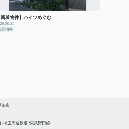
【新着物件】ハイツめぐむ
26.08.02
賃貸物件
草加市
須
埼玉高速鉄道
東武野田線