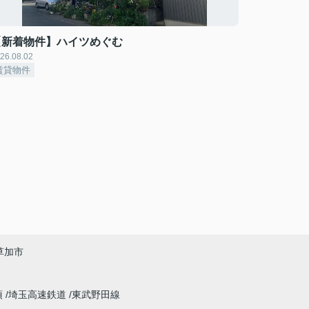
【新着物件】ハイツめぐむ
26.08.02
賃貸物件
草加市
須
埼玉高速鉄道
東武野田線