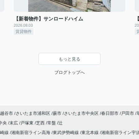
【新着物件】サンロードハイム
2026.08.03
20
賃貸物件
もっと見る
ブログトップへ
越谷市
さいたま市浦和区
蕨市
さいたま市中央区
春日部市
戸田市
中央
末広
戸塚東
芝西
常盤
辻
高崎線
湘南新宿ライン高海
東武伊勢崎線
東北本線
湘南新宿ライン宇