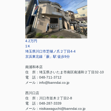
4.2万円
1Ｋ
埼玉県川口市芝樋ノ爪２丁目4-4
京浜東北線「蕨」駅 徒歩9分
南浦和本店
住 所：
埼玉県さいたま市南区南浦和２丁目32-10
電 話：048-711-3712
メール：
info@banndai.co.jp
西川口店
住 所：
川口市並木２丁目2-8
電 話：048-287-3339
メール
：
nisikawaguchi@banndai.co.jp