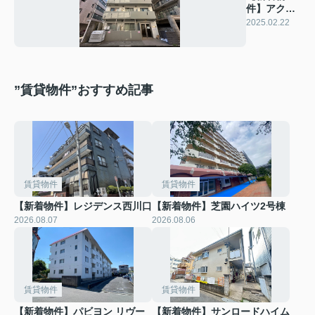
件】アクシ
ーズグラン
2025.02.22
デ蕨Ⅲ
”賃貸物件”おすすめ記事
賃貸物件
賃貸物件
【新着物件】レジデンス西川口
【新着物件】芝園ハイツ2号棟
2026.08.07
2026.08.06
賃貸物件
賃貸物件
【新着物件】パビヨン リヴー
【新着物件】サンロードハイム