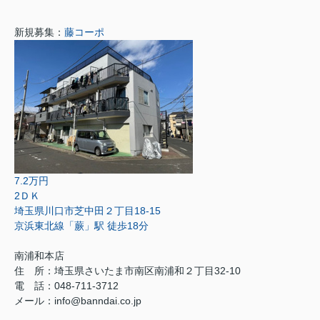
新規募集：
藤コーポ
7.2万円
2ＤＫ
埼玉県川口市芝中田２丁目18-15
京浜東北線「蕨」駅 徒歩18分
南浦和本店
住 所：
埼玉県さいたま市南区南浦和２丁目32-10
電 話：048-711-3712
メール：
info@banndai.co.jp