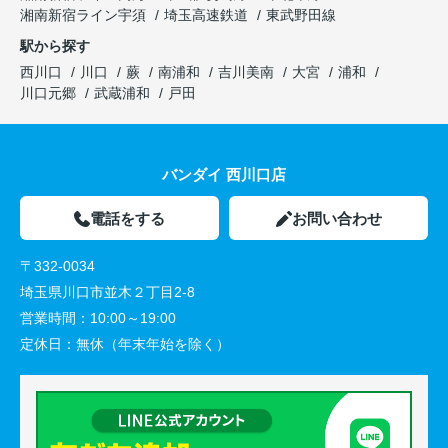
湘南新宿ライン宇須
埼玉高速鉄道
東武野田線
駅から探す
西川口
川口
蕨
南浦和
吉川美南
大宮
浦和
川口元郷
武蔵浦和
戸田
バンダイ 西川口店
電話をする
お問い合わせ
〒332-0034
埼玉県川口市並木２丁目2-8
営業時間：
10:00～19:00
定休日：
無休（年末年始を除く）