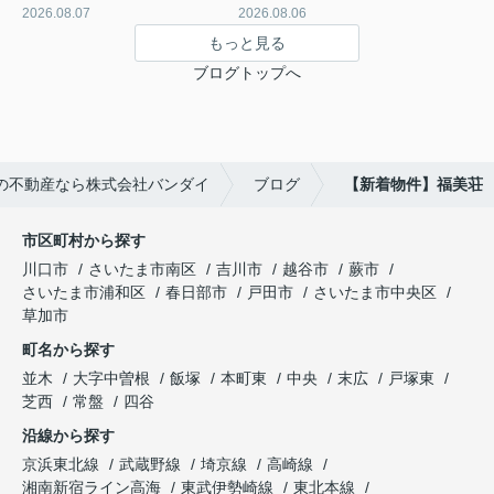
2026.08.07
2026.08.06
もっと見る
ブログトップへ
の不動産なら株式会社バンダイ
ブログ
【新着物件】福美荘
市区町村から探す
川口市
さいたま市南区
吉川市
越谷市
蕨市
さいたま市浦和区
春日部市
戸田市
さいたま市中央区
草加市
町名から探す
並木
大字中曽根
飯塚
本町東
中央
末広
戸塚東
芝西
常盤
四谷
沿線から探す
京浜東北線
武蔵野線
埼京線
高崎線
湘南新宿ライン高海
東武伊勢崎線
東北本線