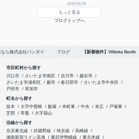
2026.08.05
もっと見る
ブログトップへ
産なら株式会社バンダイ
ブログ
【新着物件】Villetta North
市区町村から探す
川口市
さいたま市南区
吉川市
越谷市
さいたま市浦和区
蕨市
春日部市
さいたま市中央区
戸田市
草加市
町名から探す
並木
大字中曽根
飯塚
本町東
中央
末広
戸塚東
芝西
常盤
大字袋山
沿線から探す
京浜東北線
武蔵野線
埼京線
高崎線
湘南新宿ライン高海
東武伊勢崎線
東北本線