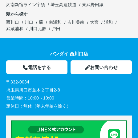
湘南新宿ライン宇須
埼玉高速鉄道
東武野田線
駅から探す
西川口
川口
蕨
南浦和
吉川美南
大宮
浦和
武蔵浦和
川口元郷
戸田
バンダイ 西川口店
電話をする
お問い合わせ
〒332-0034
埼玉県川口市並木２丁目2-8
営業時間：
10:00～19:00
定休日：
無休（年末年始を除く）