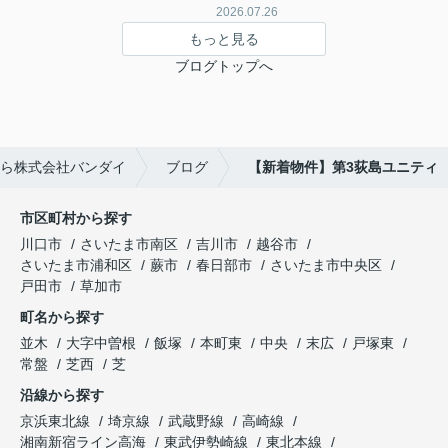
2026.07.26
もっと見る
ブログトップへ
ら株式会社バンダイ
ブログ
【新着物件】第3荻島ユニティ
市区町村から探す
川口市
さいたま市南区
吉川市
越谷市
さいたま市浦和区
蕨市
春日部市
さいたま市中央区
戸田市
草加市
町名から探す
並木
大字中曽根
飯塚
本町東
中央
末広
戸塚東
常盤
芝西
芝
沿線から探す
京浜東北線
埼京線
武蔵野線
高崎線
湘南新宿ライン高海
東武伊勢崎線
東北本線