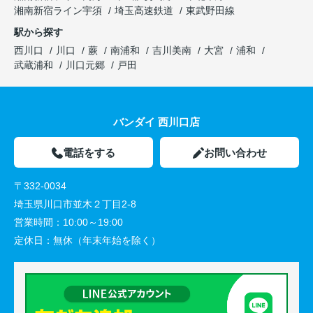
湘南新宿ライン宇須
埼玉高速鉄道
東武野田線
駅から探す
西川口
川口
蕨
南浦和
吉川美南
大宮
浦和
武蔵浦和
川口元郷
戸田
バンダイ 西川口店
電話をする
お問い合わせ
〒332-0034
埼玉県川口市並木２丁目2-8
営業時間：
10:00～19:00
定休日：
無休（年末年始を除く）