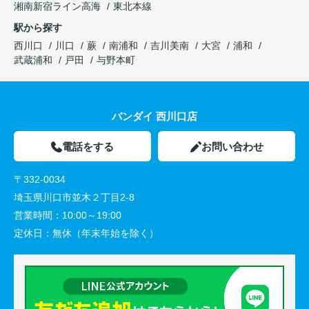
湘南新宿ライン高海
東北本線
駅から探す
西川口
川口
蕨
南浦和
吉川美南
大宮
浦和
武蔵浦和
戸田
与野本町
バンダイ 西川口店
電話をする
お問い合わせ
〒332-0034
埼玉県川口市並木２丁目2-8
営業時間：
10:00～19:00
定休日：
無休（年末年始を除く）