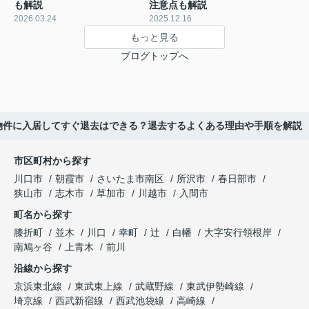
も解説
注意点も解説
2026.03.24
2025.12.16
もっと見る
ブログトップへ
物件に入居してすぐ退去はできる？退去するよくある理由や手順を解説
市区町村から探す
川口市
朝霞市
さいたま市南区
所沢市
春日部市
狭山市
志木市
草加市
川越市
入間市
町名から探す
膝折町
並木
川口
幸町
辻
白幡
大字安行領根岸
南鳩ヶ谷
上青木
前川
沿線から探す
京浜東北線
東武東上線
武蔵野線
東武伊勢崎線
埼京線
西武新宿線
西武池袋線
高崎線