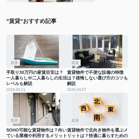
”賃貸”おすすめ記事
賃貸
賃貸
手取り30万円の家賃目安は？
賃貸物件で不便な設備の特徴
一人暮らしや二人暮らしの生活
は？後悔しない選び方のコツも
レベルも解説
解説
2026.04.21
2026.04.07
賃貸
賃貸
SOHO可能な賃貸物件は？向い
賃貸物件で北向き物件を選ぶメ
ている業種や利用するメリット
リットは？快適に暮らすための