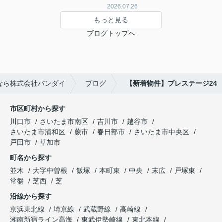
2026.07.26
もっと見る
ブログトップへ
なら株式会社バンダイ
ブログ
【新着物件】プレステージ24
市区町村から探す
川口市
さいたま市南区
吉川市
越谷市
さいたま市浦和区
蕨市
春日部市
さいたま市中央区
戸田市
草加市
町名から探す
並木
大字中曽根
飯塚
本町東
中央
末広
戸塚東
常盤
芝西
芝
沿線から探す
京浜東北線
埼京線
武蔵野線
高崎線
湘南新宿ライン高海
東武伊勢崎線
東北本線