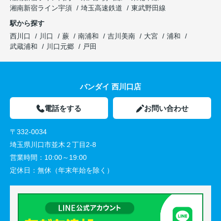
湘南新宿ライン宇須
埼玉高速鉄道
東武野田線
駅から探す
西川口
川口
蕨
南浦和
吉川美南
大宮
浦和
武蔵浦和
川口元郷
戸田
バンダイ 西川口店
電話をする
お問い合わせ
〒332-0034
埼玉県川口市並木２丁目2-8
営業時間：
10:00～19:00
定休日：
無休（年末年始を除く）