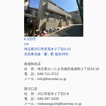
6.3万円
1Ｋ
埼玉県川口市芝高木２丁目3-12
京浜東北線「蕨」駅 徒歩28分
南浦和本店
住 所：
埼玉県さいたま市南区南浦和２丁目32-10
電 話：048-711-3712
メール：
info@banndai.co.jp
西川口店
住 所：
川口市並木２丁目2-8
電 話：048-287-3339
メール
：
nisikawaguchi@banndai.co.jp