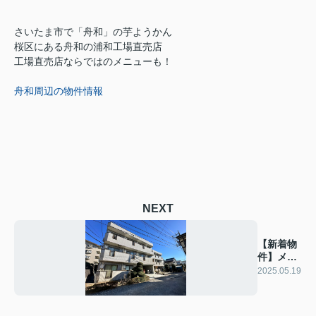
さいたま市で「舟和」の芋ようかん
桜区にある舟和の浦和工場直売店
工場直売店ならではのメニューも！
舟和周辺の物件情報
NEXT
【新着物
件】メゾ
ンドール
2025.05.19
Ⅱ