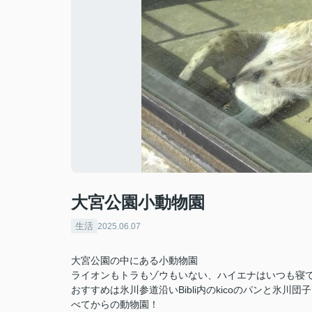
大宮公園小動物園
生活
2025.06.07
大宮公園の中にある小動物園
ライオンもトラもゾウもいない、ハイエナはいつも寝
おすすめは氷川参道沿いBibli内のkicoのパンと氷
べてからの動物園！