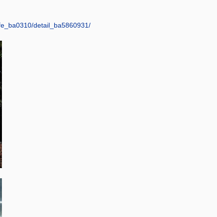
afe_ba0310/detail_ba5860931/