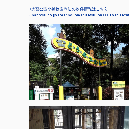
↓大宮公園小動物園周辺の物件情報はこちら↓
//banndai.co.jp/areacho_ba/shisetsu_ba11103/shisec