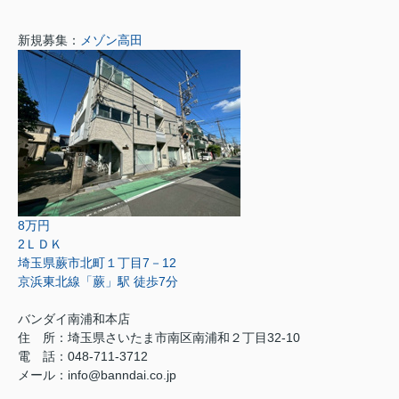
新規募集：
メゾン高田
8万円
2ＬＤＫ
埼玉県蕨市北町１丁目7－12
京浜東北線「蕨」駅 徒歩7分
バンダイ南浦和本店
住 所：埼玉県さいたま市南区南浦和２丁目32-10
電 話：048-711-3712
メール：info@banndai.co.jp