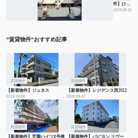
件】ひま
わり荘
2025.08.11
”賃貸物件”おすすめ記事
賃貸物件
賃貸物件
【新着物件】ジュネス
【新着物件】レジデンス西川口
2026.08.08
2026.08.07
賃貸物件
賃貸物件
【新着物件】芝園ハイツ2号棟
【新着物件】パビヨン リヴー