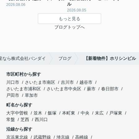
ル
2026.08.06
2026.08.05
もっと見る
ブログトップへ
産なら株式会社バンダイ
ブログ
【新着物件】ホリシンビル
市区町村から探す
川口市
さいたま市南区
吉川市
越谷市
さいたま市浦和区
さいたま市中央区
蕨市
春日部市
戸田市
草加市
町名から探す
大字中曽根
並木
飯塚
本町東
中央
末広
戸塚東
常盤
芝西
西川口
沿線から探す
京浜東北線
武蔵野線
埼京線
高崎線