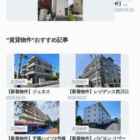
件】
Raffine
2025.08.15
鳩ヶ谷
”賃貸物件”おすすめ記事
賃貸物件
賃貸物件
【新着物件】ジュネス
【新着物件】レジデンス西川口
2026.08.08
2026.08.07
賃貸物件
賃貸物件
【新着物件】芝園ハイツ2号棟
【新着物件】パビヨン リヴー