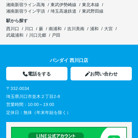
湘南新宿ライン高海
東武伊勢崎線
東北本線
湘南新宿ライン宇須
埼玉高速鉄道
東武野田線
駅から探す
西川口
川口
蕨
南浦和
吉川美南
浦和
大宮
武蔵浦和
川口元郷
戸田
バンダイ 西川口店
電話をする
お問い合わせ
〒332-0034
埼玉県川口市並木２丁目2-8
営業時間：
10:00～19:00
定休日：
無休（年末年始を除く）