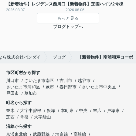
【新着物件】レジデンス西川口
【新着物件】芝園ハイツ2号棟
2026.08.07
2026.08.06
もっと見る
ブログトップへ
なら株式会社バンダイ
ブログ
【新着物件】南浦和寿コーポ
市区町村から探す
川口市
さいたま市南区
吉川市
越谷市
さいたま市浦和区
蕨市
春日部市
さいたま市中央区
戸田市
草加市
町名から探す
並木
大字中曽根
飯塚
本町東
中央
末広
戸塚東
芝西
常盤
大字袋山
沿線から探す
京浜東北線
武蔵野線
埼京線
高崎線