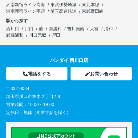
湘南新宿ライン高海
東武伊勢崎線
東北本線
湘南新宿ライン宇須
埼玉高速鉄道
東武野田線
駅から探す
西川口
川口
蕨
南浦和
吉川美南
大宮
浦和
武蔵浦和
川口元郷
戸田
バンダイ 西川口店
電話をする
お問い合わせ
〒332-0034
埼玉県川口市並木２丁目2-8
営業時間：
10:00～19:00
定休日：
無休（年末年始を除く）