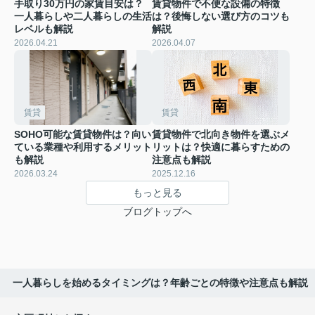
手取り30万円の家賃目安は？
賃貸物件で不便な設備の特徴
一人暮らしや二人暮らしの生活
は？後悔しない選び方のコツも
レベルも解説
解説
2026.04.21
2026.04.07
賃貸
賃貸
SOHO可能な賃貸物件は？向い
賃貸物件で北向き物件を選ぶメ
ている業種や利用するメリット
リットは？快適に暮らすための
も解説
注意点も解説
2026.03.24
2025.12.16
もっと見る
ブログトップへ
一人暮らしを始めるタイミングは？年齢ごとの特徴や注意点も解説