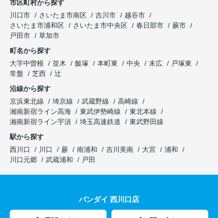
市区町村から探す
川口市
さいたま市南区
吉川市
越谷市
さいたま市浦和区
さいたま市中央区
春日部市
蕨市
戸田市
草加市
町名から探す
大字中曽根
並木
飯塚
本町東
中央
末広
戸塚東
常盤
芝西
辻
沿線から探す
京浜東北線
埼京線
武蔵野線
高崎線
湘南新宿ライン高海
東武伊勢崎線
東北本線
湘南新宿ライン宇須
埼玉高速鉄道
東武野田線
駅から探す
西川口
川口
蕨
南浦和
吉川美南
大宮
浦和
川口元郷
武蔵浦和
戸田
バンダイ 西川口店