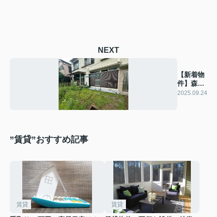
NEXT
【新着物
件】森沢
荘
2025.09.24
”賃貸”おすすめ記事
賃貸
賃貸