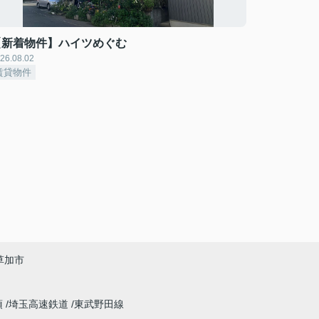
【新着物件】ハイツめぐむ
26.08.02
賃貸物件
草加市
須
埼玉高速鉄道
東武野田線