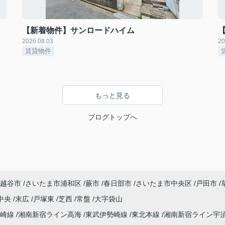
【新着物件】サンロードハイム
2026.08.03
20
賃貸物件
もっと見る
ブログトップへ
越谷市
さいたま市浦和区
蕨市
春日部市
さいたま市中央区
戸田市
中央
末広
戸塚東
芝西
常盤
大字袋山
高崎線
湘南新宿ライン高海
東武伊勢崎線
東北本線
湘南新宿ライン宇