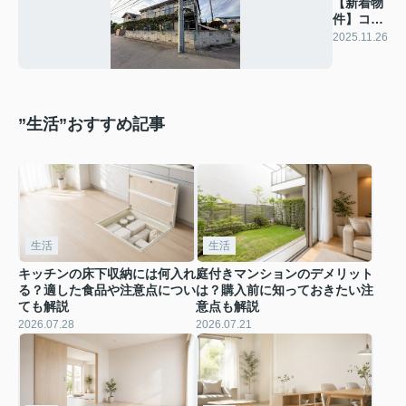
【新着物
件】コー
ポスガ
2025.11.26
”生活”おすすめ記事
生活
生活
キッチンの床下収納には何入れ
庭付きマンションのデメリット
る？適した食品や注意点につい
は？購入前に知っておきたい注
ても解説
意点も解説
2026.07.28
2026.07.21