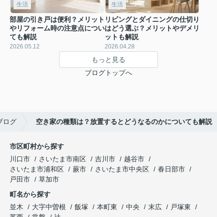
生活
生活
部屋の引き戸は便利？メリット
リビングとダイニングの仕切り
やリフォーム時の注意点につい
はどう選ぶ？メリットやデメリ
ても解説
ットも解説
2026.05.12
2026.04.28
もっと見る
ブログトップへ
ブログ
空き家の種類は？放置するとどうなるのかについても解説
市区町村から探す
川口市
さいたま市南区
吉川市
越谷市
さいたま市浦和区
蕨市
さいたま市中央区
春日部市
戸田市
草加市
町名から探す
並木
大字中曽根
飯塚
本町東
中央
末広
戸塚東