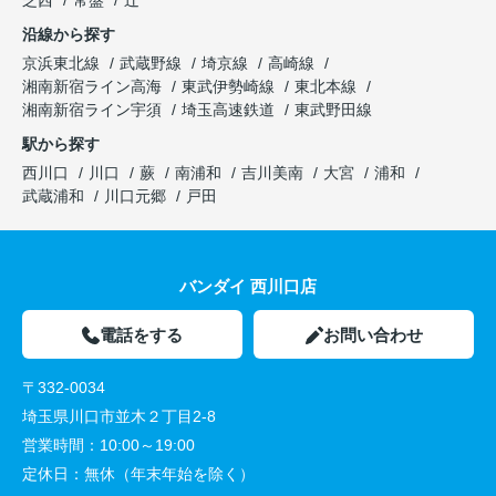
芝西
常盤
辻
沿線から探す
京浜東北線
武蔵野線
埼京線
高崎線
湘南新宿ライン高海
東武伊勢崎線
東北本線
湘南新宿ライン宇須
埼玉高速鉄道
東武野田線
駅から探す
西川口
川口
蕨
南浦和
吉川美南
大宮
浦和
武蔵浦和
川口元郷
戸田
バンダイ 西川口店
電話をする
お問い合わせ
〒332-0034
埼玉県川口市並木２丁目2-8
営業時間：
10:00～19:00
定休日：
無休（年末年始を除く）