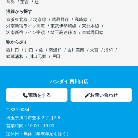
常盤
芝西
辻
沿線から探す
京浜東北線
埼京線
武蔵野線
高崎線
湘南新宿ライン高海
東武伊勢崎線
東北本線
湘南新宿ライン宇須
埼玉高速鉄道
東武野田線
駅から探す
西川口
川口
蕨
南浦和
吉川美南
大宮
浦和
武蔵浦和
川口元郷
戸田
バンダイ 西川口店
電話をする
お問い合わせ
〒332-0034
埼玉県川口市並木２丁目2-8
営業時間：
10:00～19:00
定休日：
無休（年末年始を除く）