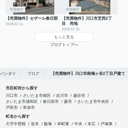
売買物件
売買物件
【売買物件】セザール春日部
【売買物件】川口市芝西2丁
目 売地
2026.01.11
2026.01.10
もっと見る
ブログトップへ
バンダイ
ブログ
【売買物件】川口市南鳩ヶ谷2丁目戸建て
市区町村から探す
川口市
さいたま市南区
吉川市
越谷市
さいたま市浦和区
春日部市
蕨市
さいたま市中央区
戸田市
草加市
町名から探す
大字中曽根
並木
飯塚
本町東
中央
末広
戸塚東