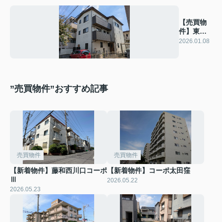
【売買物
件】東所
沢二世帯
2026.01.08
住宅
”売買物件”おすすめ記事
売買物件
売買物件
【新着物件】藤和西川口コーポ
【新着物件】コーポ太田窪
Ⅲ
2026.05.22
2026.05.23