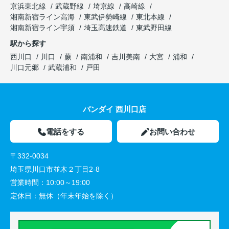
京浜東北線
武蔵野線
埼京線
高崎線
湘南新宿ライン高海
東武伊勢崎線
東北本線
湘南新宿ライン宇須
埼玉高速鉄道
東武野田線
駅から探す
西川口
川口
蕨
南浦和
吉川美南
大宮
浦和
川口元郷
武蔵浦和
戸田
バンダイ 西川口店
電話をする
お問い合わせ
〒332-0034
埼玉県川口市並木２丁目2-8
営業時間：
10:00～19:00
定休日：
無休（年末年始を除く）