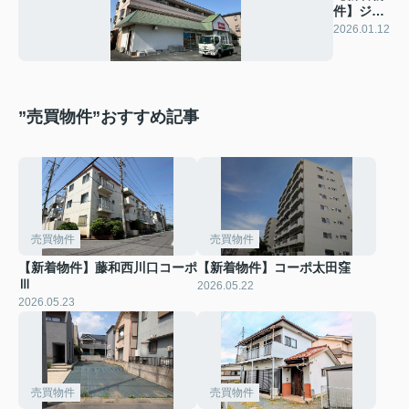
件】ジャ
ルディー
2026.01.12
ノ
”売買物件”おすすめ記事
売買物件
売買物件
【新着物件】藤和西川口コーポ
【新着物件】コーポ太田窪
Ⅲ
2026.05.22
2026.05.23
売買物件
売買物件