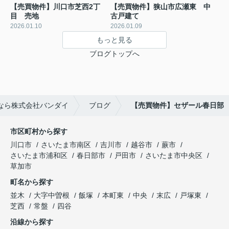
【売買物件】川口市芝西2丁
【売買物件】狭山市広瀬東 中
目 売地
古戸建て
2026.01.10
2026.01.09
もっと見る
ブログトップへ
なら株式会社バンダイ
ブログ
【売買物件】セザール春日部
市区町村から探す
川口市
さいたま市南区
吉川市
越谷市
蕨市
さいたま市浦和区
春日部市
戸田市
さいたま市中央区
草加市
町名から探す
並木
大字中曽根
飯塚
本町東
中央
末広
戸塚東
芝西
常盤
四谷
沿線から探す