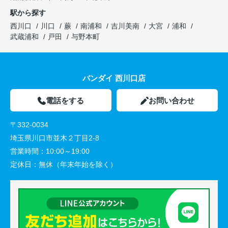
駅から探す
西川口
川口
蕨
南浦和
吉川美南
大宮
浦和
武蔵浦和
戸田
与野本町
バンダイ 西川口店
電話をする
お問い合わせ
〒332-0034
埼玉県川口市並木２丁目2-8
営業時間：
10:00～19:00
定休日：
無休（年末年始を除く）