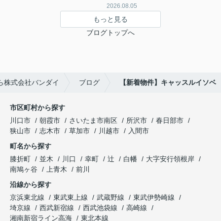
2026.08.05
もっと見る
ブログトップへ
ら株式会社バンダイ
ブログ
【新着物件】キャッスルイソベ
市区町村から探す
川口市
朝霞市
さいたま市南区
所沢市
春日部市
狭山市
志木市
草加市
川越市
入間市
町名から探す
膝折町
並木
川口
幸町
辻
白幡
大字安行領根岸
南鳩ヶ谷
上青木
前川
沿線から探す
京浜東北線
東武東上線
武蔵野線
東武伊勢崎線
埼京線
西武新宿線
西武池袋線
高崎線
湘南新宿ライン高海
東北本線