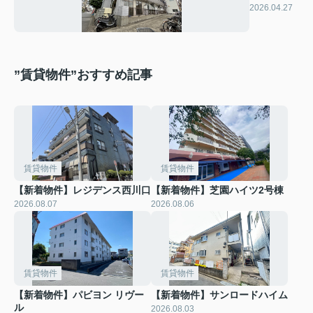
ョンシラヌ
2026.04.27
イ
”賃貸物件”おすすめ記事
賃貸物件
賃貸物件
【新着物件】レジデンス西川口
【新着物件】芝園ハイツ2号棟
2026.08.07
2026.08.06
賃貸物件
賃貸物件
【新着物件】パビヨン リヴー
【新着物件】サンロードハイム
ル
2026.08.03