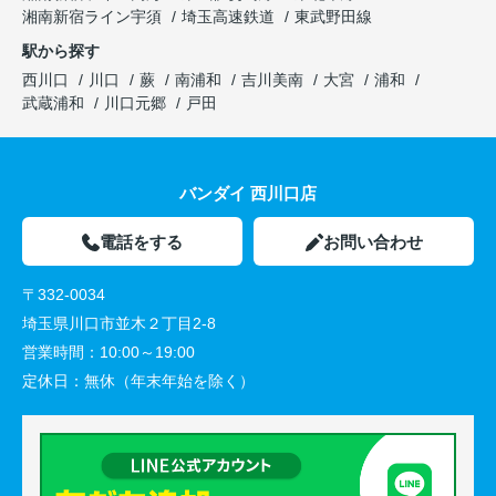
湘南新宿ライン宇須
埼玉高速鉄道
東武野田線
駅から探す
西川口
川口
蕨
南浦和
吉川美南
大宮
浦和
武蔵浦和
川口元郷
戸田
バンダイ 西川口店
電話をする
お問い合わせ
〒332-0034
埼玉県川口市並木２丁目2-8
営業時間：
10:00～19:00
定休日：
無休（年末年始を除く）