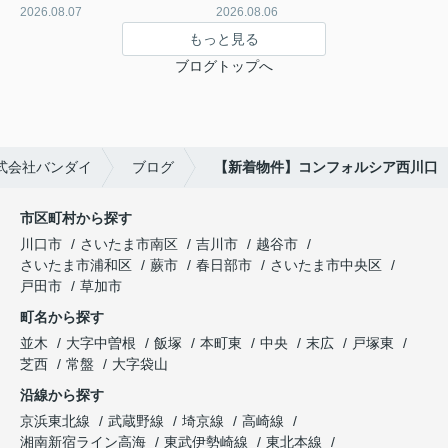
2026.08.07
2026.08.06
もっと見る
ブログトップへ
式会社バンダイ
ブログ
【新着物件】コンフォルシア西川口
市区町村から探す
川口市
さいたま市南区
吉川市
越谷市
さいたま市浦和区
蕨市
春日部市
さいたま市中央区
戸田市
草加市
町名から探す
並木
大字中曽根
飯塚
本町東
中央
末広
戸塚東
芝西
常盤
大字袋山
沿線から探す
京浜東北線
武蔵野線
埼京線
高崎線
湘南新宿ライン高海
東武伊勢崎線
東北本線