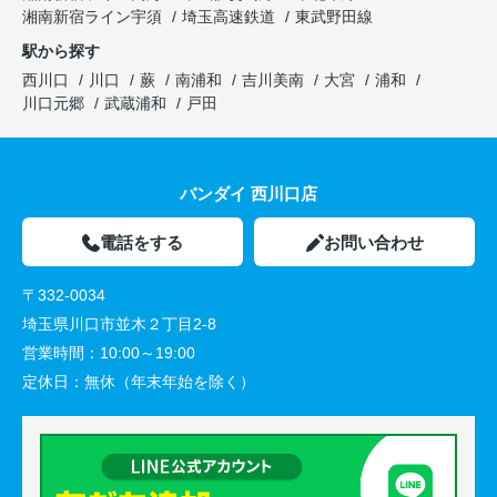
湘南新宿ライン宇須
埼玉高速鉄道
東武野田線
駅から探す
西川口
川口
蕨
南浦和
吉川美南
大宮
浦和
川口元郷
武蔵浦和
戸田
バンダイ 西川口店
電話をする
お問い合わせ
〒332-0034
埼玉県川口市並木２丁目2-8
営業時間：
10:00～19:00
定休日：
無休（年末年始を除く）