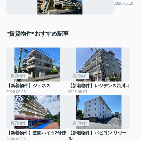
ンドール
2026.05.10
UNS
”賃貸物件”おすすめ記事
賃貸物件
賃貸物件
【新着物件】ジュネス
【新着物件】レジデンス西川口
2026.08.08
2026.08.07
賃貸物件
賃貸物件
【新着物件】芝園ハイツ2号棟
【新着物件】パビヨン リヴー
ル
2026.08.06