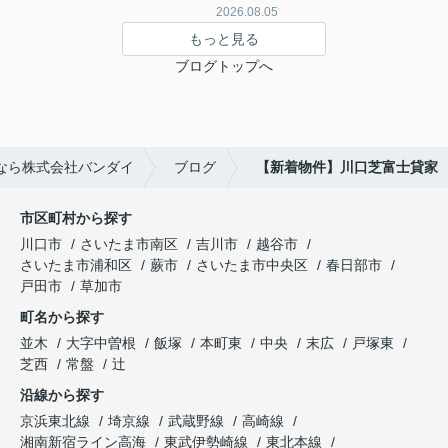
2026.08.05
もっと見る
ブログトップへ
なら株式会社バンダイ
ブログ
【新着物件】川口芝富士貸家
市区町村から探す
川口市
さいたま市南区
吉川市
越谷市
さいたま市浦和区
蕨市
さいたま市中央区
春日部市
戸田市
草加市
町名から探す
並木
大字中曽根
飯塚
本町東
中央
末広
戸塚東
芝西
常盤
辻
沿線から探す
京浜東北線
埼京線
武蔵野線
高崎線
湘南新宿ライン高海
東武伊勢崎線
東北本線