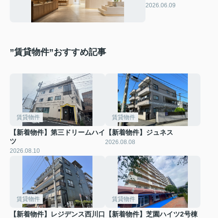
の違いや改装効果に
2026.06.09
ついても解説
”賃貸物件”おすすめ記事
賃貸物件
賃貸物件
【新着物件】第三ドリームハイ
【新着物件】ジュネス
ツ
2026.08.08
2026.08.10
賃貸物件
賃貸物件
【新着物件】レジデンス西川口
【新着物件】芝園ハイツ2号棟