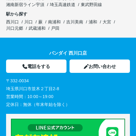
湘南新宿ライン宇須
埼玉高速鉄道
東武野田線
駅から探す
西川口
川口
蕨
南浦和
吉川美南
浦和
大宮
川口元郷
武蔵浦和
戸田
バンダイ 西川口店
電話をする
お問い合わせ
〒332-0034
埼玉県川口市並木２丁目2-8
営業時間：
10:00～19:00
定休日：
無休（年末年始を除く）