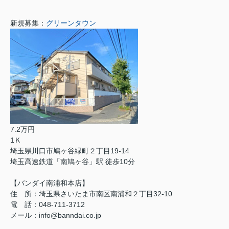
新規募集：
グリーンタウン
7.2万円
1Ｋ
埼玉県川口市鳩ヶ谷緑町２丁目19-14
埼玉高速鉄道「南鳩ヶ谷」駅 徒歩10分
【バンダイ南浦和本店】
住 所：埼玉県さいたま市南区南浦和２丁目32-10
電 話：048-711-3712
メール：info@banndai.co.jp