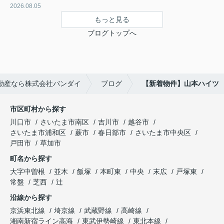
2026.08.05
もっと見る
ブログトップへ
動産なら株式会社バンダイ
ブログ
【新着物件】山本ハイツ
市区町村から探す
川口市
さいたま市南区
吉川市
越谷市
さいたま市浦和区
蕨市
春日部市
さいたま市中央区
戸田市
草加市
町名から探す
大字中曽根
並木
飯塚
本町東
中央
末広
戸塚東
常盤
芝西
辻
沿線から探す
京浜東北線
埼京線
武蔵野線
高崎線
湘南新宿ライン高海
東武伊勢崎線
東北本線