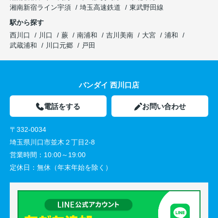
湘南新宿ライン宇須
埼玉高速鉄道
東武野田線
駅から探す
西川口
川口
蕨
南浦和
吉川美南
大宮
浦和
武蔵浦和
川口元郷
戸田
バンダイ 西川口店
電話をする
お問い合わせ
〒332-0034
埼玉県川口市並木２丁目2-8
営業時間：
10:00～19:00
定休日：
無休（年末年始を除く）