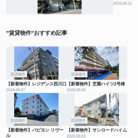
SoleiL.Ⅲ
2026.06.11
”賃貸物件”おすすめ記事
賃貸物件
賃貸物件
【新着物件】レジデンス西川口
【新着物件】芝園ハイツ2号棟
2026.08.07
2026.08.06
賃貸物件
賃貸物件
【新着物件】パビヨン リヴー
【新着物件】サンロードハイム
ル
2026.08.03