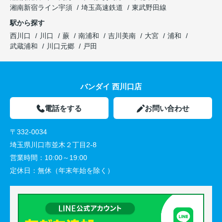
湘南新宿ライン宇須
埼玉高速鉄道
東武野田線
駅から探す
西川口
川口
蕨
南浦和
吉川美南
大宮
浦和
武蔵浦和
川口元郷
戸田
バンダイ 西川口店
電話をする
お問い合わせ
〒332-0034
埼玉県川口市並木２丁目2-8
営業時間：
10:00～19:00
定休日：
無休（年末年始を除く）