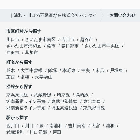
｜浦和・川口の不動産なら株式会社バンダイ
お問い合わせ
市区町村から探す
川口市
さいたま市南区
吉川市
越谷市
さいたま市浦和区
蕨市
春日部市
さいたま市中央区
戸田市
草加市
町名から探す
並木
大字中曽根
飯塚
本町東
中央
末広
戸塚東
芝西
常盤
大字袋山
沿線から探す
京浜東北線
武蔵野線
埼京線
高崎線
湘南新宿ライン高海
東武伊勢崎線
東北本線
湘南新宿ライン宇須
埼玉高速鉄道
東武野田線
駅から探す
西川口
川口
蕨
南浦和
吉川美南
大宮
浦和
武蔵浦和
川口元郷
戸田