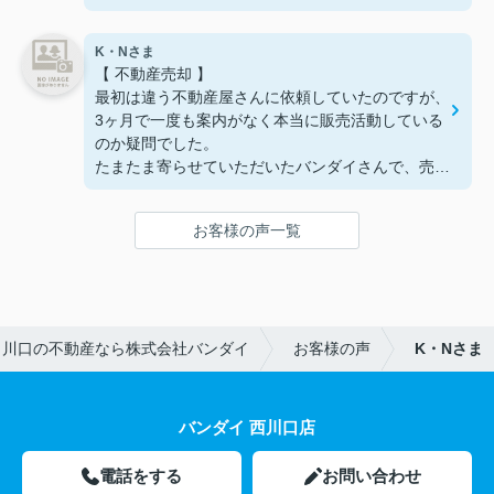
K・Nさま
【 不動産売却 】
最初は違う不動産屋さんに依頼していたのですが、
3ヶ月で一度も案内がなく本当に販売活動している
のか疑問でした。
たまたま寄らせていただいたバンダイさんで、売却
価格と相場にかなり開きがあると教わりました。
お客様の声一覧
販売価格は下がりましたが、それでも希望範囲内で
したのでバンダイさんにお願いしました。
毎週ご案内があり約2ヶ月で売却することができま
した。
・川口の不動産なら株式会社バンダイ
お客様の声
K・Nさま
最初にお願いした不動産屋さんでは「この価格で売
れます。うちに任せてください！」と3ヶ月その不
動産屋さん以外に依頼できない契約をし結局何もな
く終わってしまった。
バンダイ 西川口店
ほんと価格が重要だという事を教えていただきまし
電話をする
お問い合わせ
た。