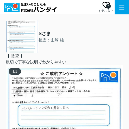
0
お気に入り
Sさま
担当：山崎 純
【 賃貸 】
親切で丁寧な説明でわかりやすい
1
/
1