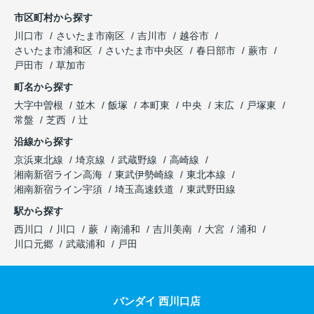
動産屋さん以外に依頼できない契約をし結局何もな
市区町村から探す
く終わってしまった。
川口市
さいたま市南区
吉川市
越谷市
さいたま市浦和区
さいたま市中央区
春日部市
蕨市
ほんと価格が重要だという事を教えていただきまし
戸田市
草加市
た。
町名から探す
また分からない事だらけでしたが、その都度丁寧に
教えていただき誠にありがとうございました。
大字中曽根
並木
飯塚
本町東
中央
末広
戸塚東
常盤
芝西
辻
またご縁がございましたらよろしくお願いいたしま
沿線から探す
す。
京浜東北線
埼京線
武蔵野線
高崎線
湘南新宿ライン高海
東武伊勢崎線
東北本線
湘南新宿ライン宇須
埼玉高速鉄道
東武野田線
駅から探す
西川口
川口
蕨
南浦和
吉川美南
大宮
浦和
川口元郷
武蔵浦和
戸田
バンダイ 西川口店