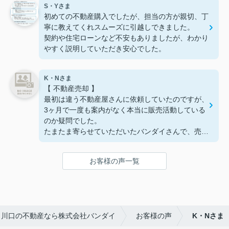
S・Yさま
初めての不動産購入でしたが、担当の方が親切、丁
寧に教えてくれスムーズに引越しできました。
契約や住宅ローンなど不安もありましたが、わかり
やすく説明していただき安心でした。
K・Nさま
【 不動産売却 】
最初は違う不動産屋さんに依頼していたのですが、
3ヶ月で一度も案内がなく本当に販売活動している
のか疑問でした。
たまたま寄らせていただいたバンダイさんで、売却
価格と相場にかなり開きがあると教わりました。
お客様の声一覧
販売価格は下がりましたが、それでも希望範囲内で
したのでバンダイさんにお願いしました。
毎週ご案内があり約2ヶ月で売却することができま
した。
・川口の不動産なら株式会社バンダイ
お客様の声
K・Nさま
最初にお願いした不動産屋さんでは「この価格で売
れます。うちに任せてください！」と3ヶ月その不