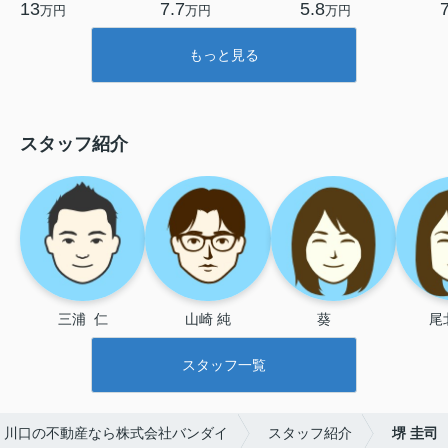
13
7.7
5.8
万円
万円
万円
もっと見る
スタッフ紹介
三浦  仁
山崎 純
葵 　
尾
スタッフ一覧
・川口の不動産なら株式会社バンダイ
スタッフ紹介
堺 圭司