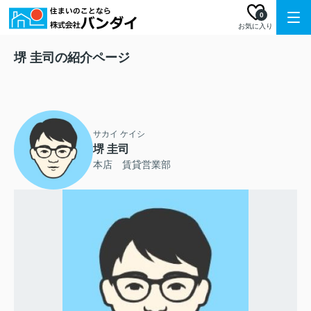
0
お気に入り
堺 圭司の紹介ページ
サカイ ケイシ
堺 圭司
本店 賃貸営業部