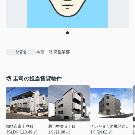
本店 賃貸営業部
部署名
堺 圭司の担当賃貸物件
加須市富士見町
蕨市中央５丁目
さいたま市岩槻区西町５丁目
3SLDK (110.49㎡)
1K (21.08㎡)
1K (24.62㎡)
1