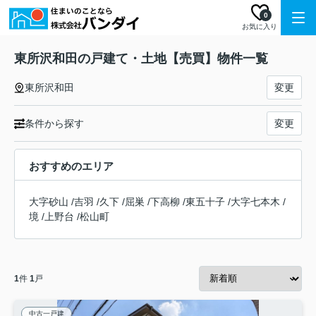
0
お気に入り
東所沢和田の戸建て・土地【売買】物件一覧
東所沢和田
変更
条件から探す
変更
おすすめのエリア
大字砂山
/
吉羽
/
久下
/
屈巣
/
下高柳
/
東五十子
/
大字七本木
/
境
/
上野台
/
松山町
1
件
1
戸
中古一戸建