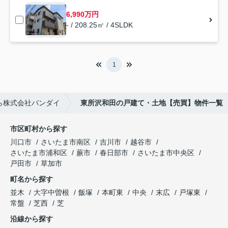
6,990万円
- / 208.25㎡ / 4SLDK
1
ら株式会社バンダイ
東所沢和田の戸建て・土地【売買】物件一覧
市区町村から探す
川口市
さいたま市南区
吉川市
越谷市
さいたま市浦和区
蕨市
春日部市
さいたま市中央区
戸田市
草加市
町名から探す
並木
大字中曽根
飯塚
本町東
中央
末広
戸塚東
常盤
芝西
芝
沿線から探す