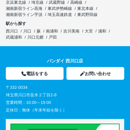
京浜東北線
埼京線
武蔵野線
高崎線
湘南新宿ライン高海
東武伊勢崎線
東北本線
湘南新宿ライン宇須
埼玉高速鉄道
東武野田線
駅から探す
西川口
川口
蕨
南浦和
吉川美南
大宮
浦和
武蔵浦和
川口元郷
戸田
バンダイ 西川口店
電話をする
お問い合わせ
〒332-0034
埼玉県川口市並木２丁目2-8
営業時間：
10:00～19:00
定休日：
無休（年末年始を除く）