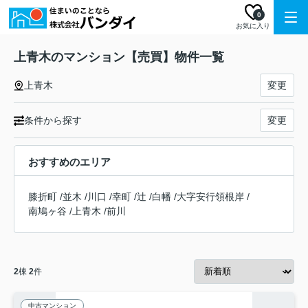
0
お気に入り
上青木のマンション【売買】物件一覧
上青木
変更
条件から探す
変更
おすすめのエリア
膝折町
/
並木
/
川口
/
幸町
/
辻
/
白幡
/
大字安行領根岸
/
南鳩ヶ谷
/
上青木
/
前川
2
棟
2
件
中古マンション