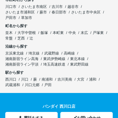
川口市
さいたま市南区
吉川市
越谷市
さいたま市浦和区
蕨市
春日部市
さいたま市中央区
戸田市
草加市
町名から探す
並木
大字中曽根
飯塚
本町東
中央
末広
戸塚東
常盤
芝西
辻
沿線から探す
京浜東北線
埼京線
武蔵野線
高崎線
湘南新宿ライン高海
東武伊勢崎線
東北本線
湘南新宿ライン宇須
埼玉高速鉄道
東武野田線
駅から探す
西川口
川口
蕨
南浦和
吉川美南
大宮
浦和
武蔵浦和
川口元郷
戸田
バンダイ 西川口店
電話をする
お問い合わせ