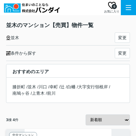
0
お気に入り
並木のマンション【売買】物件一覧
並木
変更
条件から探す
変更
おすすめのエリア
膝折町
/
並木
/
川口
/
幸町
/
辻
/
白幡
/
大字安行領根岸
/
南鳩ヶ谷
/
上青木
/
前川
3
棟
4
件
中古マンション