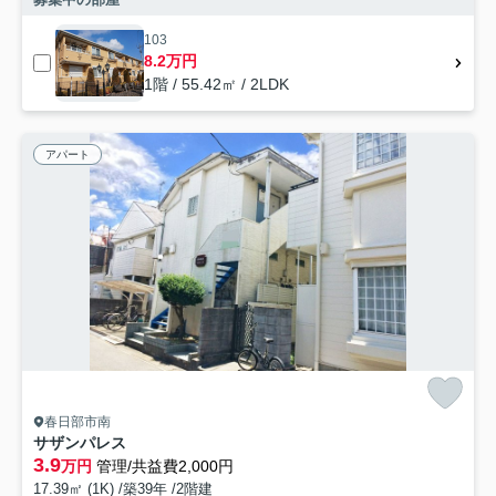
103
8.2万円
1階 / 55.42㎡ / 2LDK
アパート
春日部市南
サザンパレス
3.9
万円
管理/共益費2,000円
17.39㎡ (1K) /築39年 /2階建