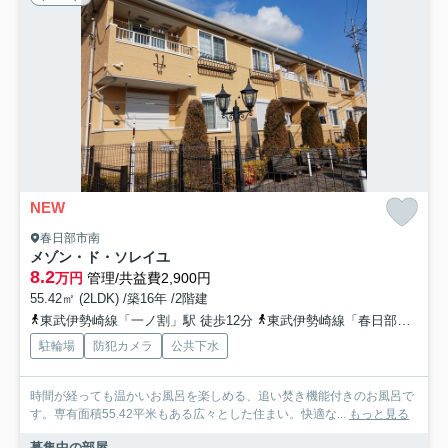
NEW
春日部市南
メゾン・ド・ソレイユ
8.2
万円
管理/共益費2,900円
55.42㎡ (2LDK) /築16年 /2階建
東武伊勢崎線「一ノ割」駅 徒歩12分
東武伊勢崎線「春日部」駅 徒歩22分
駐輪場
防犯カメラ
公共下水
時間が経っても温かいお風呂を楽しめる、追い焚き機能付きのお風呂で
す。専有面積55.42平米もある広々とした住まい。快適な...
もっと見る
募集中の部屋