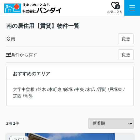
0
お気に入り
南の居住用【賃貸】物件一覧
南
変更
条件から探す
変更
おすすめのエリア
大字中曽根
/
並木
/
本町東
/
飯塚
/
中央
/
末広
/
浮間
/
戸塚東
/
芝西
/
常盤
2
棟
2
件
アパート