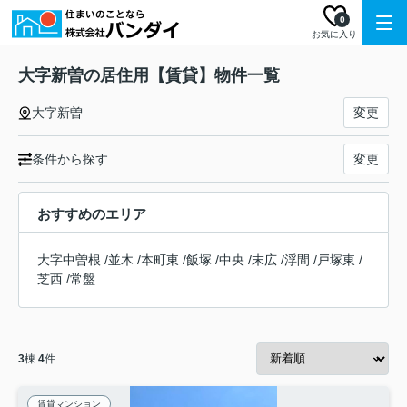
0
お気に入り
大字新曽の居住用【賃貸】物件一覧
大字新曽
変更
条件から探す
変更
おすすめのエリア
大字中曽根
/
並木
/
本町東
/
飯塚
/
中央
/
末広
/
浮間
/
戸塚東
/
芝西
/
常盤
3
棟
4
件
賃貸マンション