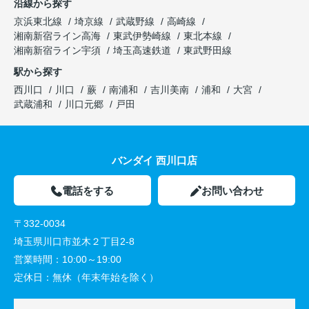
沿線から探す
京浜東北線
埼京線
武蔵野線
高崎線
湘南新宿ライン高海
東武伊勢崎線
東北本線
湘南新宿ライン宇須
埼玉高速鉄道
東武野田線
駅から探す
西川口
川口
蕨
南浦和
吉川美南
浦和
大宮
武蔵浦和
川口元郷
戸田
バンダイ 西川口店
電話をする
お問い合わせ
〒332-0034
埼玉県川口市並木２丁目2-8
営業時間：
10:00～19:00
定休日：
無休（年末年始を除く）