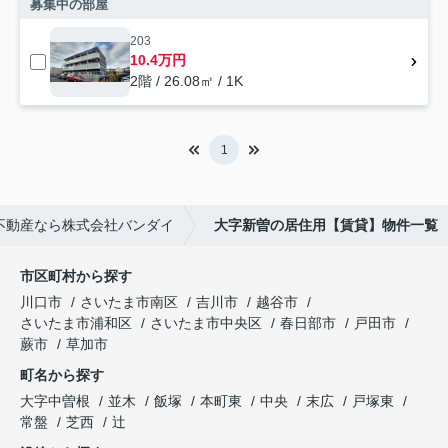
募集中の部屋
203
10.4万円
2階 / 26.08㎡ / 1K
1
不動産なら株式会社バンダイ
大字新曽の居住用【賃貸】物件一覧
市区町村から探す
川口市
さいたま市南区
吉川市
越谷市
さいたま市浦和区
さいたま市中央区
春日部市
戸田市
蕨市
草加市
町名から探す
大字中曽根
並木
飯塚
本町東
中央
末広
戸塚東
常盤
芝西
辻