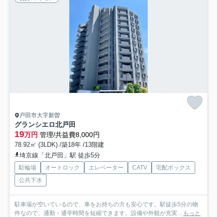
戸田市大字新曽
グランシエロ北戸田
19
万円
管理/共益費8,000円
78.92㎡ (3LDK) /築18年 /13階建
埼京線「北戸田」駅 徒歩5分
駐輪場
オートロック
エレベーター
CATV
宅配ボックス
公共下水
駐車場が空いているので、車をお持ちの方も安心です。駅徒歩5分の物
件なので、通勤・通学時間を短縮できます。設備や外観が充実...
もっと