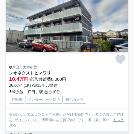
戸田市大字新曽
レオネクストヒマワリ
10.4
万円
管理/共益費8,000円
26.08㎡ (1K) /築13年 /3階建
埼京線「戸田」駅 徒歩10分
駐輪場
インターネット対応
防犯カメラ
火が出ない電気コンロをご利用いただける物件です。多くの方にご好評
をいただいている、清潔感のある賃貸物件です。暑い夏、寒い...
もっと
見る