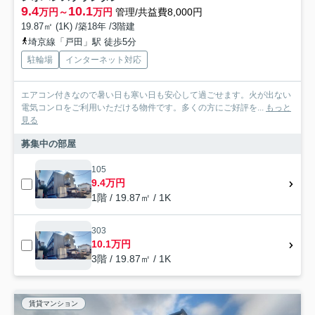
9.4
10.1
万円～
万円
管理/共益費8,000円
19.87㎡ (1K) /築18年 /3階建
埼京線「戸田」駅 徒歩5分
駐輪場
インターネット対応
エアコン付きなので暑い日も寒い日も安心して過ごせます。火が出ない
電気コンロをご利用いただける物件です。多くの方にご好評を...
もっと
見る
募集中の部屋
105
9.4万円
1階 / 19.87㎡ / 1K
303
10.1万円
3階 / 19.87㎡ / 1K
賃貸マンション