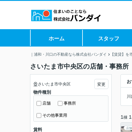
ホーム
スタッフ
｜浦和・川口の不動産なら株式会社バンダイ
【賃貸】を
さいたま市中央区の店舗・事務所
お
さいたま市中央区
変更
物件種別
川
店舗
事務所
その他事業用
1
1
棟
店舗
賃料