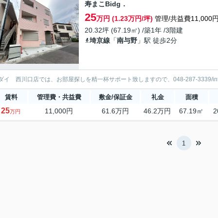
寿まこBidg．
25
万円 (1.23万円/坪)
管理/共益費11,000
20.32坪 (67.19㎡) /築1年 /3階建
埼京線
「
南与野
」駅 徒歩2分
ダイ 西川口店では、お部屋探しを精一杯サポート致しますので、048-287-3339/info@
賃料
管理費・共益費
敷金/保証金
礼金
面積
25
11,000円
61.6万円
46.2万円
67.19㎡
2
万円
1