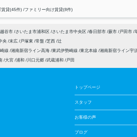
賃貸(45件)
ファミリー向け賃貸(8件)
越谷市
さいたま市浦和区
さいたま市中央区
春日部市
蕨市
戸田市
中央
末広
戸塚東
常盤
芝西
辻
高崎線
湘南新宿ライン高海
東武伊勢崎線
東北本線
湘南新宿ライン宇
南
大宮
浦和
川口元郷
武蔵浦和
戸田
トップページ
スタッフ
お客様の声
ブログ