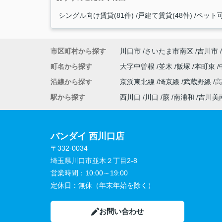
シングル向け賃貸(81件)
戸建て賃貸(48件)
ペット可
市区町村から探す
川口市
さいたま市南区
吉川市
町名から探す
大字中曽根
並木
飯塚
本町東
沿線から探す
京浜東北線
埼京線
武蔵野線
駅から探す
西川口
川口
蕨
南浦和
吉川美
バンダイ 西川口店
〒332-0034
埼玉県川口市並木２丁目2-8
営業時間：
10:00～19:00
定休日：
無休（年末年始を除く）
お問い合わせ