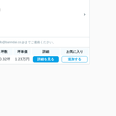
円
banndai.co.jpまでご連絡ください。
坪数
坪単価
詳細
お気に入り
0.32坪
1.23万円
詳細を見る
追加する