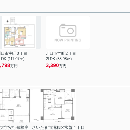
川口市幸町３丁目
川口市本町２丁目
LDK (111.07㎡)
2LDK (58.98㎡)
,798
3,390
万円
万円
大字安行領根岸
さいたま市浦和区常盤４丁目