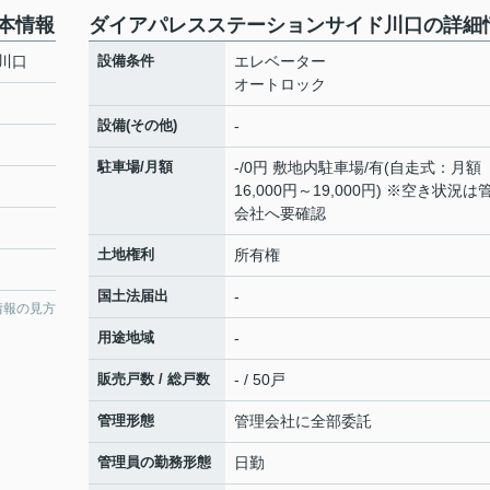
本情報
ダイアパレスステーションサイド川口の詳細
川口
設備条件
エレベーター
オートロック
設備(その他)
-
駐車場/月額
-/0円 敷地内駐車場/有(自走式：月額
16,000円～19,000円) ※空き状況は
会社へ要確認
土地権利
所有権
国土法届出
-
情報の見方
用途地域
-
販売戸数 / 総戸数
- / 50戸
管理形態
管理会社に全部委託
管理員の勤務形態
日勤