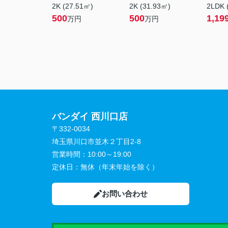
2K (27.51㎡)
2K (31.93㎡)
2LDK 
500
500
1,19
万円
万円
バンダイ 西川口店
〒332-0034
埼玉県川口市並木２丁目2-8
営業時間：
10:00～19:00
定休日：
無休（年末年始を除く）
お問い合わせ