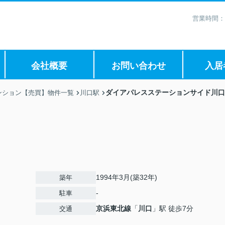
営業時間：
会社概要
お問い合わせ
入居
ダイアパレスステーションサイド川口
ンション【売買】物件一覧
川口駅
1994年3月(築32年)
築年
-
駐車
京浜東北線
「
川口
」駅 徒歩7分
交通