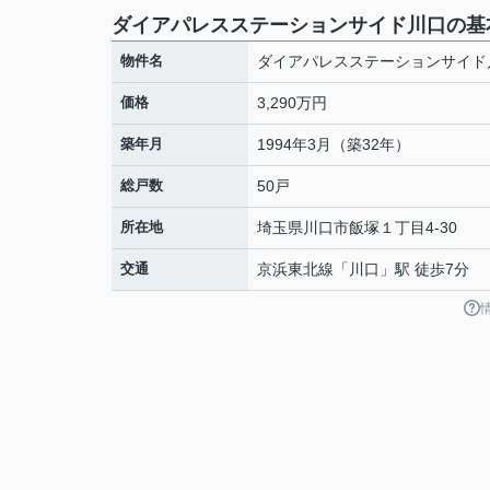
ダイアパレスステーションサイド川口の基
物件名
ダイアパレスステーションサイド
価格
3,290万円
築年月
1994年3月（築32年）
総戸数
50戸
所在地
埼玉県
川口市
飯塚
１丁目4-30
交通
京浜東北線
「
川口
」駅 徒歩7分