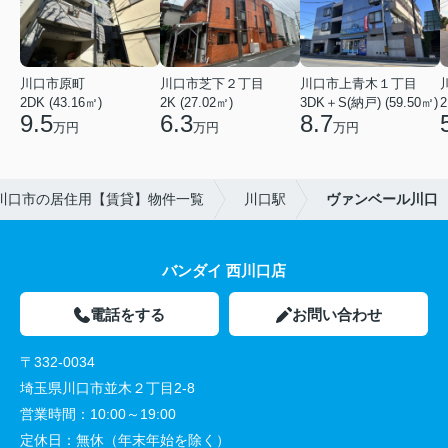
川口市原町
川口市芝下２丁目
川口市上青木１丁目
2DK (43.16㎡)
2K (27.02㎡)
3DK＋S(納戸) (59.50㎡)
2
9.5
6.3
8.7
万円
万円
万円
川口市の居住用【賃貸】物件一覧
川口駅
ヴァンベール川口
バンダイ 西川口店
電話をする
お問い合わせ
〒332-0034
埼玉県川口市並木２丁目2-8
営業時間：
10:00～19:00
定休日：
無休（年末年始を除く）