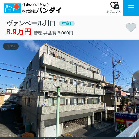
0
お気に入り
ヴァンベール川口
空室1
8.9万円
管理/共益費 8,000円
1
/
25