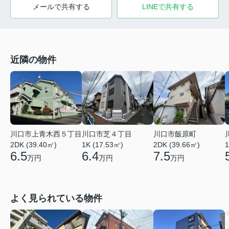
メールで共有する
LINEで共有する
近隣の物件
川口市上青木西５丁目
川口市芝４丁目
川口市飯原町
2DK (39.40㎡)
1K (17.53㎡)
2DK (39.66㎡)
1
6.5
6.4
7.5
万円
万円
万円
よく見られている物件