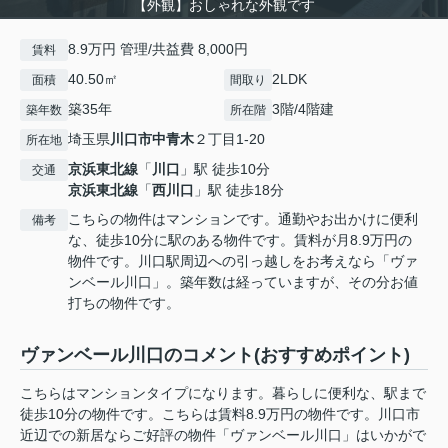
【外観】おしゃれな外観です
8.9万円 管理/共益費 8,000円
賃料
40.50㎡
2LDK
面積
間取り
築35年
3階/4階建
築年数
所在階
埼玉県
川口市
中青木
２丁目1-20
所在地
京浜東北線
「
川口
」駅 徒歩10分
交通
京浜東北線
「
西川口
」駅 徒歩18分
こちらの物件はマンションです。通勤やお出かけに便利
備考
な、徒歩10分に駅のある物件です。賃料が月8.9万円の
物件です。川口駅周辺への引っ越しをお考えなら「ヴァ
ンベール川口」。築年数は経っていますが、その分お値
打ちの物件です。
ヴァンベール川口のコメント(おすすめポイント)
こちらはマンションタイプになります。暮らしに便利な、駅まで
徒歩10分の物件です。こちらは賃料8.9万円の物件です。川口市
近辺での新居ならご好評の物件「ヴァンベール川口」はいかがで