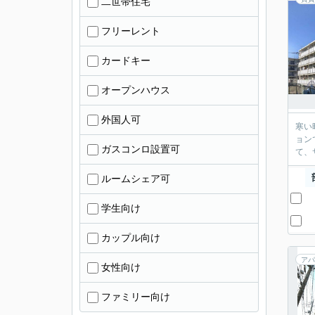
二世帯住宅
フリーレント
カードキー
オープンハウス
外国人可
寒い
ョン
ガスコンロ設置可
て、
ルームシェア可
学生向け
カップル向け
アパ
女性向け
ファミリー向け