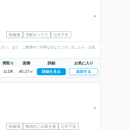
駐輪場
宅配ボックス
公共下水
ださい。また、ご要望やご不明な点などございましたら、お気
間取り
面積
詳細
お気に入り
1LDK
45.27㎡
詳細を見る
追加する
駐輪場
敷地内ごみ置き場
公共下水