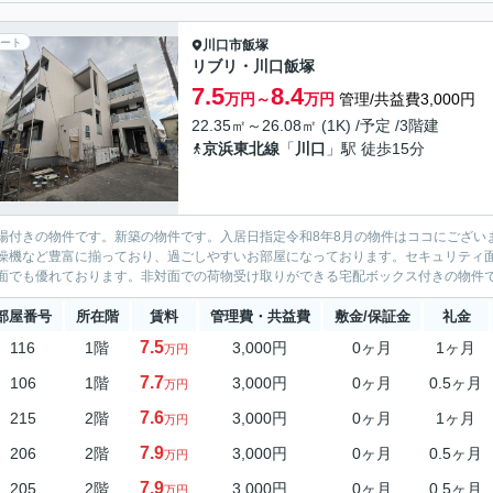
ート
川口市
飯塚
リブリ・川口飯塚
7.5
8.4
万円～
万円
管理/共益費3,000円
22.35㎡～26.08㎡ (1K) /予定 /3階建
京浜東北線
「
川口
」駅 徒歩15分
場付きの物件です。新築の物件です。入居日指定令和8年8月の物件はココにござい
燥機など豊富に揃っており、過ごしやすいお部屋になっております。セキュリティ面
面でも優れております。非対面での荷物受け取りができる宅配ボックス付きの物件です。
部屋番号
所在階
賃料
管理費・共益費
敷金/保証金
礼金
7.5
116
1階
3,000円
0ヶ月
1ヶ月
万円
7.7
106
1階
3,000円
0ヶ月
0.5ヶ月
万円
7.6
215
2階
3,000円
0ヶ月
1ヶ月
万円
7.9
206
2階
3,000円
0ヶ月
0.5ヶ月
万円
7.9
205
2階
3,000円
0ヶ月
0.5ヶ月
万円