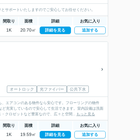
りとサポートいたしますのでご安心してお任せください。
間取り
面積
詳細
お気に入り
1K
20.70㎡
詳細を見る
追加する
オートロック
光ファイバー
公共下水
も、エアコンのある物件なら安心です。フローリングの物件
など充実しているので安心して生活できます。室内設備は洗面
・クロゼットなど豊富なので、広々と空間...
もっと見る
間取り
面積
詳細
お気に入り
1K
19.59㎡
詳細を見る
追加する