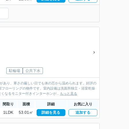
）
駐輪場
公共下水
能があり、寒さの厳しい日でも体の芯から温められます。好評の
室フローリングの物件です。室内設備は洗面所独立・浴室乾燥
なるモニター付きインターホンが...
もっと見る
間取り
面積
詳細
お気に入り
1LDK
53.01㎡
詳細を見る
追加する