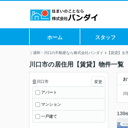
ホーム
スタッフ
｜浦和・川口の不動産なら株式会社バンダイ
【賃貸】を
川口市の居住用【賃貸】物件一覧
お
川口市
変更
アパート
川
マンション
139
一戸建て
賃貸