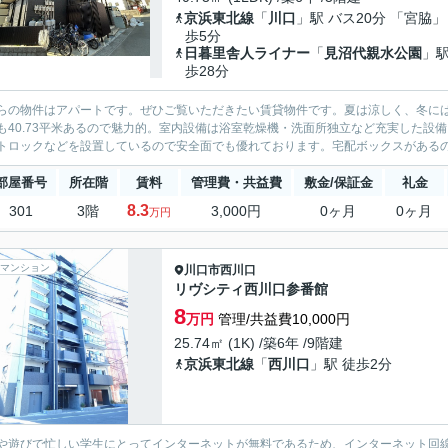
京浜東北線
「
川口
」駅 バス20分 「宮脇」
歩5分
日暮里舎人ライナー
「
見沼代親水公園
」駅
歩28分
らの物件はアパートです。ぜひご覧いただきたい賃貸物件です。夏は涼しく、冬に
も40.73平米あるので魅力的。室内設備は浴室乾燥機・洗面所独立など充実した設
トロックなどを設置しているので安全面でも優れております。宅配ボックスがあるので
部屋番号
所在階
賃料
管理費・共益費
敷金/保証金
礼金
8.3
301
3階
3,000円
0ヶ月
0ヶ月
万円
マンション
川口市
西川口
リヴシティ西川口参番館
8
万円
管理/共益費10,000円
25.74㎡ (1K) /築6年 /9階建
京浜東北線
「
西川口
」駅 徒歩2分
や遊びで忙しい学生にとってインターネットが無料であるため、インターネット回