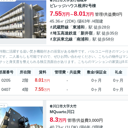
川口市
大字安行領根岸
ビレッジハウス根岸2号棟
7.55
8.01
万円～
万円
管理/共益費0円
45.36㎡ (2DK) /築63年 /4階建
武蔵野線
「
東浦和
」駅 徒歩28分
埼玉高速鉄道
「
新井宿
」駅 徒歩35分
京浜東北線
「
南浦和
」駅 徒歩58分
時期に活躍する追い焚き機能付きの浴室がある物件です。バルコニー付きのマンシ
です。二人暮らしも可能ですので、ぜひお問い合わせください。こちらの物件はマ
サッと身支度を整えられる独立洗面台があります。こちらのマンションの家賃は8.01
部屋番号
所在階
賃料
管理費・共益費
敷金/保証金
礼金
8.01
0205
2階
-
0ヶ月
0ヶ月
万円
7.55
0407
4階
-
0ヶ月
0ヶ月
万円
ート
川口市
大字大竹
MQuarto川口
8.3
万円
管理/共益費3,000円
40.73㎡ (1LDK) /築6年 /3階建