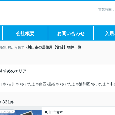
営業時間：
会社概要
お問い合わせ
入居
川口市の居住用【賃貸】物件一覧
市区町村から探す
すすめのエリア
口市
/
吉川市
/
さいたま市南区
/
越谷市
/
さいたま市浦和区
/
さいたま市中
331
棟
件
マンション
川口市
青木