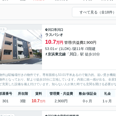
すべて見る（全18件
ート
川口市
川口
ラスパシオ
10.7
万円
管理/共益費2,900円
53.01㎡ (1LDK) /築11年 /3階建
京浜東北線
「
川口
」駅 徒歩10分
物件は駐輪場付きの物件です。専有面積も53.01平米あるので魅力的。追い焚き機
物件となっており、駅より徒歩10分に立地しています。内装に統一感が出る、全居
ど充実した設備を備え付けています。知らない人が来た時でも玄関を開ける必要がなく
部屋番号
所在階
賃料
管理費・共益費
敷金/保証金
礼金
10.7
301
3階
2,900円
0ヶ月
1ヶ月
万円
マンション