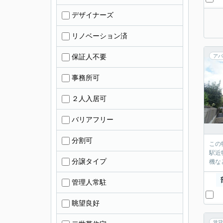
デザイナーズ
リノベーション済
保証人不要
アパ
事務所可
２人入居可
バリアフリー
分割可
この
駅近
分譲タイプ
機な
管理人常駐
眺望良好
賃貸