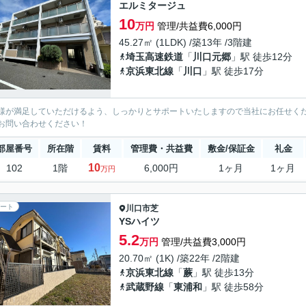
エルミタージュ
10
万円
管理/共益費6,000円
45.27㎡ (1LDK) /築13年 /3階建
埼玉高速鉄道
「
川口元郷
」駅 徒歩12分
京浜東北線
「
川口
」駅 徒歩17分
様が満足していただけるよう、しっかりとサポートいたしますので当社にお任せく
お問い合わせください！
部屋番号
所在階
賃料
管理費・共益費
敷金/保証金
礼金
10
102
1階
6,000円
1ヶ月
1ヶ月
万円
ート
川口市
芝
YSハイツ
5.2
万円
管理/共益費3,000円
20.70㎡ (1K) /築22年 /2階建
京浜東北線
「
蕨
」駅 徒歩13分
武蔵野線
「
東浦和
」駅 徒歩58分