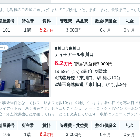
は、お客様のご希望に適した住まいのご紹介をいたします。また、最後までしっか
部屋番号
所在階
賃料
管理費・共益費
敷金/保証金
礼金
5.2
101
1階
3,000円
0ヶ月
0ヶ月
万円
ート
川口市
東川口
ティモアール東川口
6.2
万円
管理/共益費3,000円
19.59㎡ (1K) /築8年 /2階建
武蔵野線
「
東川口
」駅 徒歩10分
埼玉高速鉄道
「
東川口
」駅 徒歩9分
の駅近物件となっており、駅より徒歩10分に立地しています。暑い日でも寒い日で
レイアウトもし易く快適です。セキュリティ面は、オートロック・TVインターホン
立・浴室乾燥機などが揃っており、とても充実しています。収納はシューズボックス
部屋番号
所在階
賃料
管理費・共益費
敷金/保証金
礼金
6.2
106
1階
3,000円
0ヶ月
0ヶ月
万円