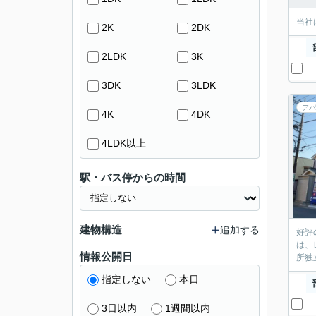
当社
2K
2DK
2LDK
3K
3DK
3LDK
アパ
4K
4DK
4LDK以上
駅・バス停からの時間
建物構造
追加する
好評
は、
情報公開日
所独
指定しない
本日
3日以内
1週間以内