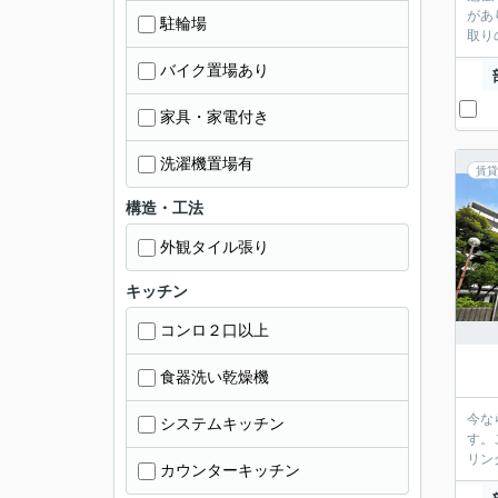
があ
駐輪場
取り
バイク置場あり
家具・家電付き
洗濯機置場有
賃貸
構造・工法
外観タイル張り
キッチン
コンロ２口以上
食器洗い乾燥機
今な
システムキッチン
す。
リン
カウンターキッチン