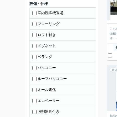
設備・仕様
室内洗濯機置場
フローリング
こち
面積
ロフト付き
オー
メゾネット
ベランダ
バルコニー
賃貸
ルーフバルコニー
オール電化
エレベーター
照明器具付き
勉強