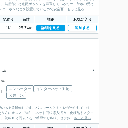
す。共用部には宅配ボックスを設置しているため、荷物の受け
ターホンなどを設置しているので安全面...
もっと見る
間取り
面積
詳細
お気に入り
1K
25.74㎡
詳細を見る
追加する
 停
 停
エレベーター
インターネット対応
二丁
公共下水
感のある賃貸物件です。バスルームとトイレが分かれていま
使う方にオススメ物件、ネット回線導入済み。化粧品やスタイ
賃料10万円以下をご希望のお客様、ぜひお...
もっと見る