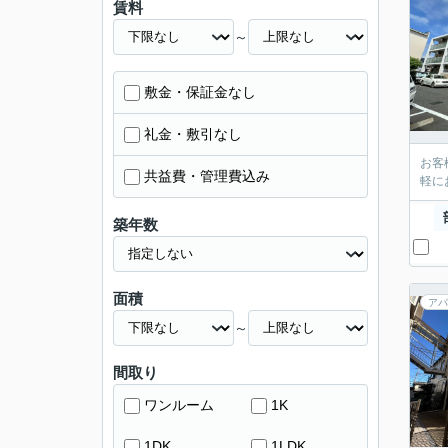
賃料
～
敷金・保証金なし
礼金・敷引なし
お客
共益費・管理費込み
軽に
築年数
面積
アパ
～
間取り
ワンルーム
1K
1DK
1LDK