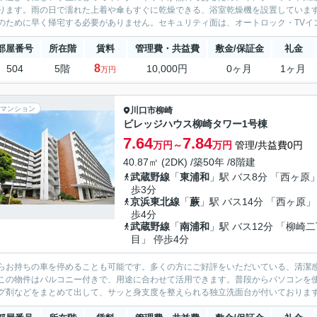
ります。雨の日で濡れた上着や傘もすぐに乾燥できる、浴室乾燥機を設置していま
のために早く帰宅する必要がありません。セキュリティ面は、オートロック・TVイン
部屋番号
所在階
賃料
管理費・共益費
敷金/保証金
礼金
8
504
5階
10,000円
0ヶ月
1ヶ月
万円
マンション
川口市
柳崎
ビレッジハウス柳崎タワー1号棟
7.64
7.84
万円～
万円
管理/共益費0円
40.87㎡ (2DK) /築50年 /8階建
武蔵野線
「
東浦和
」駅 バス8分 「西ヶ原」
歩3分
京浜東北線
「
蕨
」駅 バス14分 「西ヶ原」
歩4分
武蔵野線
「
南浦和
」駅 バス12分 「柳崎
目」 停歩4分
らお持ちの車を停めることも可能です。多くの方にご好評をいただいている、清潔
この物件はバルコニー付きで、用途に合わせて活用できます。普段からパソコンを
グ剤などをまとめて出して、サッと身支度を整えられる独立洗面台が付いております。