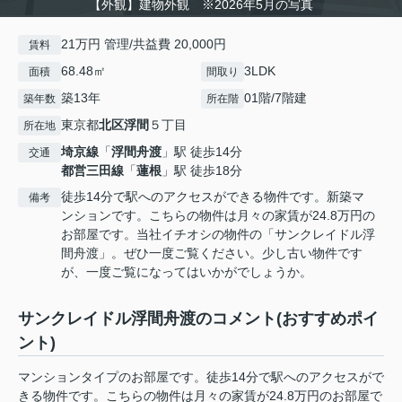
【外観】建物外観 ※2026年5月の写真
21万円 管理/共益費 20,000円
賃料
68.48㎡
3LDK
面積
間取り
築13年
01階/7階建
築年数
所在階
東京都
北区
浮間
５丁目
所在地
埼京線
「
浮間舟渡
」駅 徒歩14分
交通
都営三田線
「
蓮根
」駅 徒歩18分
徒歩14分で駅へのアクセスができる物件です。新築マ
備考
ンションです。こちらの物件は月々の家賃が24.8万円の
お部屋です。当社イチオシの物件の「サンクレイドル浮
間舟渡」。ぜひ一度ご覧ください。少し古い物件です
が、一度ご覧になってはいかがでしょうか。
サンクレイドル浮間舟渡のコメント(おすすめポイ
ント)
マンションタイプのお部屋です。徒歩14分で駅へのアクセスがで
きる物件です。こちらの物件は月々の家賃が24.8万円のお部屋で