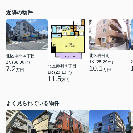
近隣の物件
北区岩淵町
北区浮間４丁目
1K (25.29㎡)
2
2K (38.00㎡)
北区赤羽１丁目
10.1
7.2
万円
万円
1R (28.13㎡)
11.5
万円
よく見られている物件