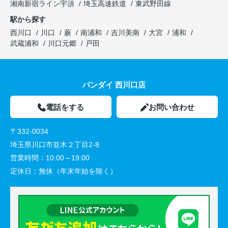
湘南新宿ライン宇須
埼玉高速鉄道
東武野田線
駅から探す
西川口
川口
蕨
南浦和
吉川美南
大宮
浦和
武蔵浦和
川口元郷
戸田
バンダイ 西川口店
電話をする
お問い合わせ
〒332-0034
埼玉県川口市並木２丁目2-8
営業時間：
10:00～19:00
定休日：
無休（年末年始を除く）