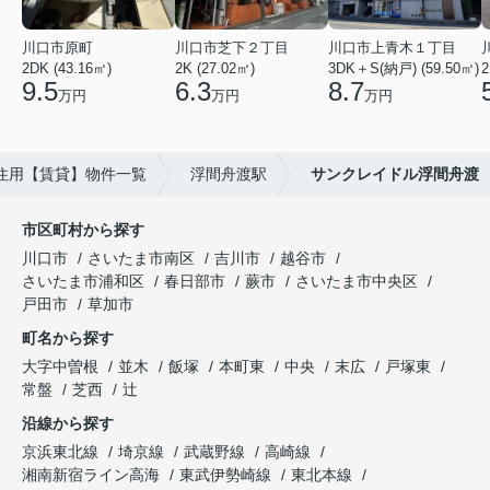
川口市原町
川口市芝下２丁目
川口市上青木１丁目
2DK (43.16㎡)
2K (27.02㎡)
3DK＋S(納戸) (59.50㎡)
2
9.5
6.3
8.7
万円
万円
万円
住用【賃貸】物件一覧
浮間舟渡駅
サンクレイドル浮間舟渡
市区町村から探す
川口市
さいたま市南区
吉川市
越谷市
さいたま市浦和区
春日部市
蕨市
さいたま市中央区
戸田市
草加市
町名から探す
大字中曽根
並木
飯塚
本町東
中央
末広
戸塚東
常盤
芝西
辻
沿線から探す
京浜東北線
埼京線
武蔵野線
高崎線
湘南新宿ライン高海
東武伊勢崎線
東北本線