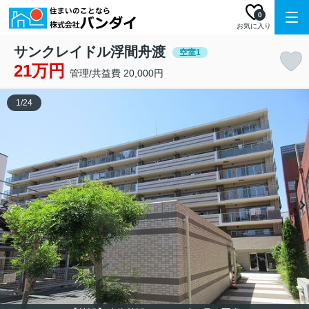
0
お気に入り
サンクレイドル浮間舟渡
空室1
21万円
管理/共益費 20,000円
1
/
24