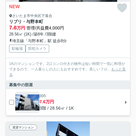
NEW
さいたま市中央区下落合
リブリ・与野本町
7.6
万円
管理/共益費4,000円
28.56㎡ (1K) /築8年 /3階建
埼京線「与野本町」駅 徒歩8分
駐輪場
防犯カメラ
1Kのマンションです。2口コンロ付きの物件は短い時間で一気に料理が
できるので、一人暮らしの人にもおすすめです。美しいフロ...
もっと見
る
募集中の部屋
305
7.6万円
3階 / 28.56㎡ / 1K
賃貸マンション