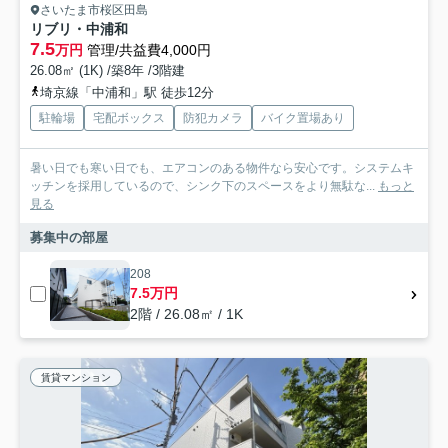
さいたま市桜区田島
リブリ・中浦和
7.5
万円
管理/共益費4,000円
26.08㎡ (1K) /築8年 /3階建
埼京線「中浦和」駅 徒歩12分
駐輪場
宅配ボックス
防犯カメラ
バイク置場あり
暑い日でも寒い日でも、エアコンのある物件なら安心です。システムキ
ッチンを採用しているので、シンク下のスペースをより無駄な...
もっと
見る
募集中の部屋
208
7.5万円
2階 / 26.08㎡ / 1K
賃貸マンション