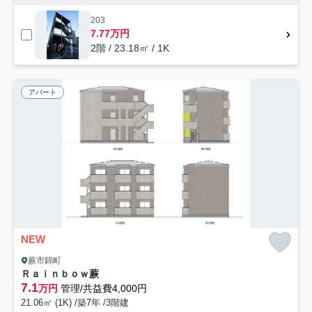
203
7.77万円
2階 / 23.18㎡ / 1K
アパート
NEW
蕨市錦町
Ｒａｉｎｂｏｗ蕨
7.1
万円
管理/共益費4,000円
21.06㎡ (1K) /築7年 /3階建