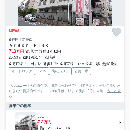
NEW
戸田市新曽南
Ａｒｄｏｒ Ｐｉｓｏ
7.3
万円
管理/共益費3,400円
25.53㎡ (1K) /築17年 /3階建
埼京線「戸田」駅 徒歩12分
埼京線「戸田公園」駅 徒歩16分
オートロック
CATV
防犯カメラ
公共下水
バルコニー付きの物件で、用途に合わせて利用できます。ぜひご覧いた
だきたい賃貸物件です。この物件は、駅まで徒歩12分に立地...
もっと見
る
募集中の部屋
101
7.3万円
1階 / 25.53㎡ / 1K