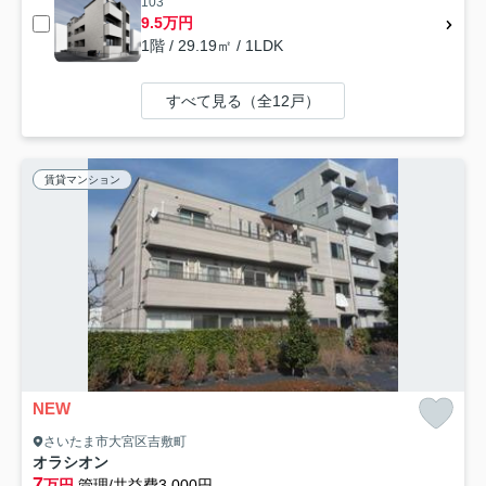
103
9.5万円
1階 / 29.19㎡ / 1LDK
すべて見る（全12戸）
賃貸マンション
NEW
さいたま市大宮区吉敷町
オラシオン
7
万円
管理/共益費3,000円