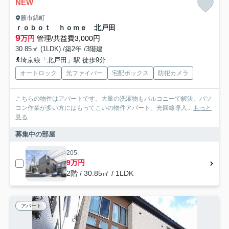
NEW
蕨市錦町
ｒｏｂｏｔ ｈｏｍｅ 北戸田
9
万円
管理/共益費3,000円
30.85㎡ (1LDK) /築2年 /3階建
埼京線「北戸田」駅 徒歩9分
オートロック
光ファイバー
宅配ボックス
防犯カメラ
こちらの物件はアパートです。大量の洗濯物もバルコニーで解決。パソ
コン作業が多い方にはもってこいの物件アパート、光回線導入...
もっと
見る
募集中の部屋
205
9万円
2階 / 30.85㎡ / 1LDK
アパート