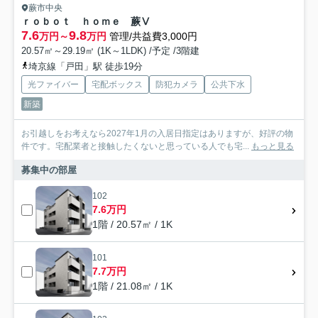
蕨市中央
ｒｏｂｏｔ ｈｏｍｅ 蕨Ⅴ
7.6
9.8
万円～
万円
管理/共益費3,000円
20.57㎡～29.19㎡ (1K～1LDK) /予定 /3階建
埼京線「戸田」駅 徒歩19分
光ファイバー
宅配ボックス
防犯カメラ
公共下水
新築
お引越しをお考えなら2027年1月の入居日指定はありますが、好評の物
件です。宅配業者と接触したくないと思っている人でも宅...
もっと見る
募集中の部屋
102
7.6万円
1階 / 20.57㎡ / 1K
101
7.7万円
1階 / 21.08㎡ / 1K