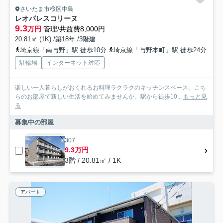
さいたま市桜区中島
レオパレスコリーヌ
9.3
万円
管理/共益費8,000円
20.81㎡ (1K) /築18年 /3階建
埼京線「南与野」駅 徒歩10分
埼京線「与野本町」駅 徒歩24分
駐輪場
インターネット対応
楽しい一人暮らしがおくれるお料理ラクラクのキッチンスペース。こち
らのお部屋で新しい生活を始めてみませんか。駅から徒歩10...
もっと見
る
募集中の部屋
307
9.3万円
3階 / 20.81㎡ / 1K
アパート