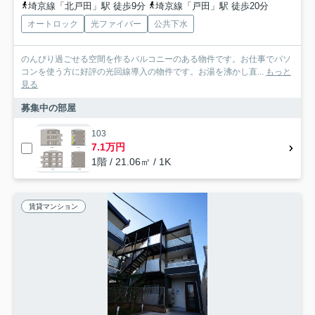
埼京線「北戸田」駅 徒歩9分
埼京線「戸田」駅 徒歩20分
オートロック
光ファイバー
公共下水
のんびり過ごせる空間を作るバルコニーのある物件です。お仕事でパソ
コンを使う方に好評の光回線導入の物件です。お湯を沸かし直...
もっと
見る
募集中の部屋
103
7.1万円
1階 / 21.06㎡ / 1K
賃貸マンション