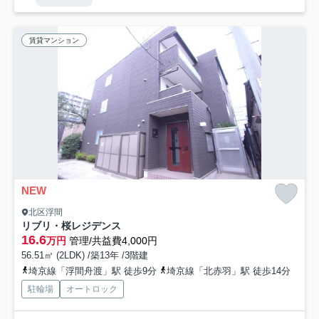
賃貸マンション
NEW
北区浮間
リブリ・桜レジデンス
16.6
万円
管理/共益費4,000円
56.51㎡ (2LDK) /築13年 /3階建
埼京線「浮間舟渡」駅 徒歩9分
埼京線「北赤羽」駅 徒歩14分
駐輪場
オートロック