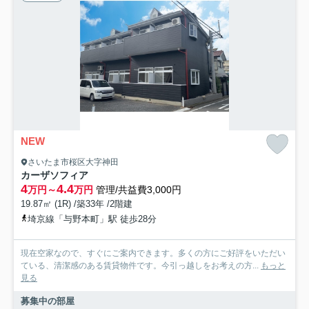
NEW
さいたま市桜区大字神田
カーザソフィア
4
4.4
万円～
万円
管理/共益費3,000円
19.87㎡ (1R) /築33年 /2階建
埼京線「与野本町」駅 徒歩28分
現在空家なので、すぐにご案内できます。多くの方にご好評をいただい
ている、清潔感のある賃貸物件です。今引っ越しをお考えの方...
もっと
見る
募集中の部屋