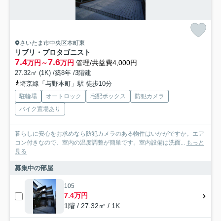
さいたま市中央区本町東
リブリ・プロタゴニスト
7.4
7.6
万円～
万円
管理/共益費4,000円
27.32㎡ (1K) /築8年 /3階建
埼京線「与野本町」駅 徒歩10分
駐輪場
オートロック
宅配ボックス
防犯カメラ
バイク置場あり
暮らしに安心をお求めなら防犯カメラのある物件はいかがですか。エア
コン付きなので、室内の温度調整が簡単です。室内設備は洗面...
もっと
見る
募集中の部屋
105
7.4万円
1階 / 27.32㎡ / 1K