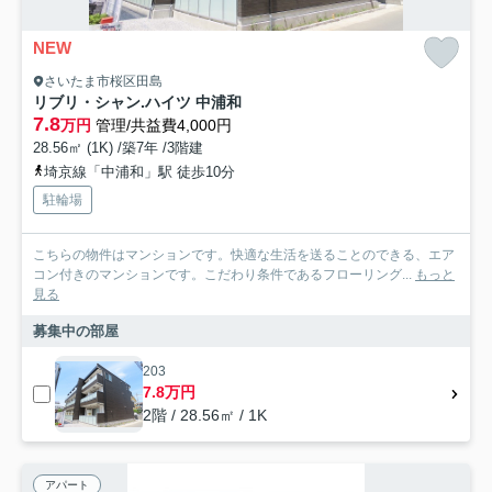
NEW
さいたま市桜区田島
リブリ・シャン.ハイツ 中浦和
7.8
万円
管理/共益費4,000円
28.56㎡ (1K) /築7年 /3階建
埼京線「中浦和」駅 徒歩10分
駐輪場
こちらの物件はマンションです。快適な生活を送ることのできる、エア
コン付きのマンションです。こだわり条件であるフローリング...
もっと
見る
募集中の部屋
203
7.8万円
2階 / 28.56㎡ / 1K
アパート