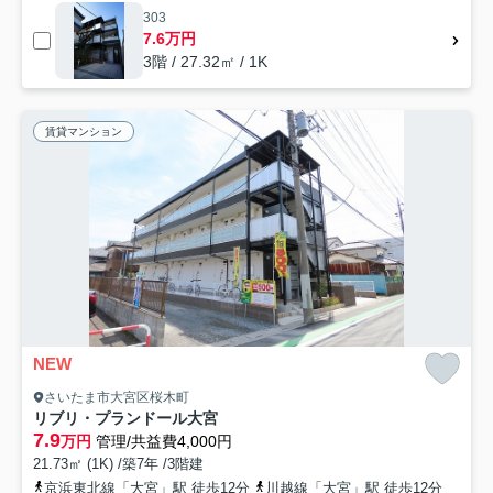
303
7.6万円
3階 / 27.32㎡ / 1K
賃貸マンション
NEW
さいたま市大宮区桜木町
リブリ・プランドール大宮
7.9
万円
管理/共益費4,000円
21.73㎡ (1K) /築7年 /3階建
京浜東北線「大宮」駅 徒歩12分
川越線「大宮」駅 徒歩12分