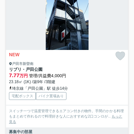
NEW
戸田市新曽南
リブリ・戸田公園
7.77
万円
管理/共益費4,000円
23.18㎡ (1K) /築9年 /3階建
埼京線「戸田公園」駅 徒歩14分
宅配ボックス
バイク置場あり
スイッチ一つで温度管理できるエアコン付きの物件。手間のかかる料理
もまとめて作れるので料理好きな人におすすめな2口コンロが...
もっと
見る
募集中の部屋