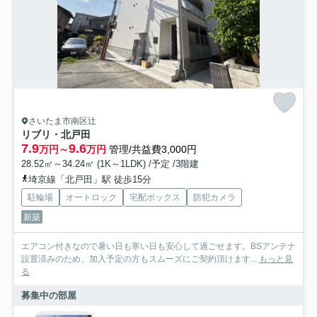
さいたま市南区辻
リブリ・北戸田
7.9
9.6
万円～
万円
管理/共益費3,000円
28.52㎡～34.24㎡ (1K～1LDK) /予定 /3階建
埼京線「北戸田」駅 徒歩15分
駐輪場
オートロック
宅配ボックス
防犯カメラ
新築
エアコン付きなので暑い日も寒い日も安心して過ごせます。BSアンテナ
設置済みのため、加入予定の方もスムーズにご契約頂けます...
もっと見
る
募集中の部屋