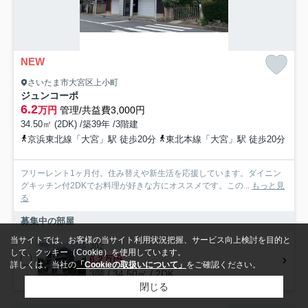
NEW
さいたま市大宮区上小町
ジュンコーポ
6.2
万円
管理/共益費3,000円
34.50㎡ (2DK) /築39年 /3階建
京浜東北線「大宮」駅 徒歩20分
東北本線「大宮」駅 徒歩20分
フリーレント1ヶ月付。住み替えや新生活を応援しています。ダイニン
グキッチン付2DKでお料理が好きな方にオススメです。この...
もっと見
る
募集中の部屋
当サイトでは、お客様の当サイト利用状況把握、サービス向上検討を目的と
302
して、クッキー（Cookie）を使用しています。
6.2万円
詳しくは、当社の
「Cookieの取扱いについて」
をご確認ください。
3階 / 34.50㎡ / 2DK
閉じる