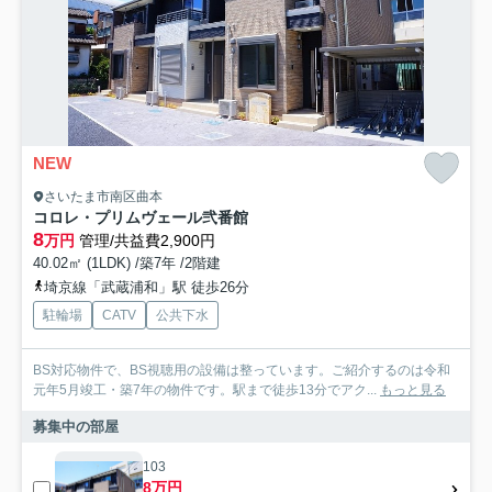
NEW
さいたま市南区曲本
コロレ・プリムヴェール弐番館
8
万円
管理/共益費2,900円
40.02㎡ (1LDK) /築7年 /2階建
埼京線「武蔵浦和」駅 徒歩26分
駐輪場
CATV
公共下水
BS対応物件で、BS視聴用の設備は整っています。ご紹介するのは令和
元年5月竣工・築7年の物件です。駅まで徒歩13分でアク...
もっと見る
募集中の部屋
103
8万円