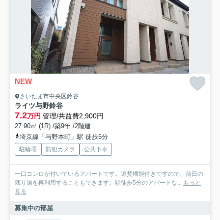
NEW
さいたま市中央区鈴谷
ライツ与野鈴谷
7.2
万円
管理/共益費2,900円
27.90㎡ (1R) /築9年 /2階建
埼京線「与野本町」駅 徒歩5分
駐輪場
防犯カメラ
公共下水
一口コンロが付いているアパートです。追焚機能付きですので、前日の
残り湯を再利用することもできます。駅徒歩5分のアパートな...
もっと
見る
募集中の部屋