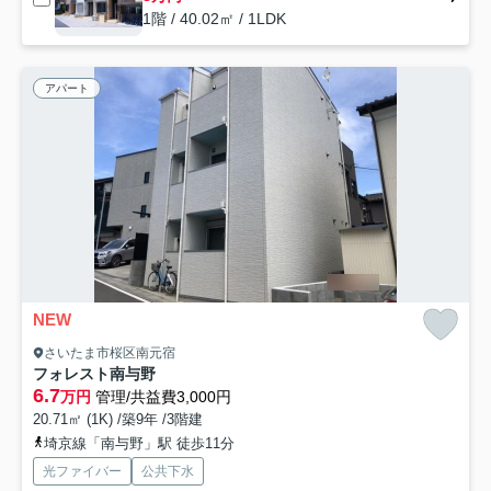
1階 / 40.02㎡ / 1LDK
アパート
NEW
さいたま市桜区南元宿
フォレスト南与野
6.7
万円
管理/共益費3,000円
20.71㎡ (1K) /築9年 /3階建
埼京線「南与野」駅 徒歩11分
光ファイバー
公共下水