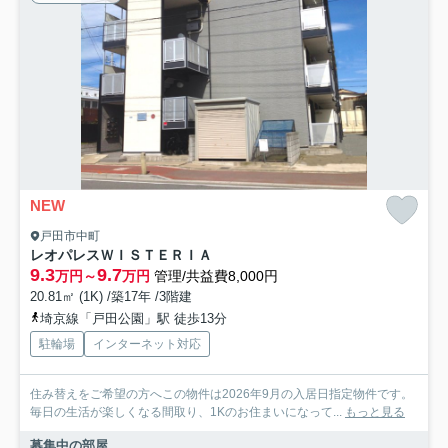
NEW
戸田市中町
レオパレスＷＩＳＴＥＲＩＡ
9.3
9.7
万円～
万円
管理/共益費8,000円
20.81㎡ (1K) /築17年 /3階建
埼京線「戸田公園」駅 徒歩13分
駐輪場
インターネット対応
住み替えをご希望の方へこの物件は2026年9月の入居日指定物件です。
毎日の生活が楽しくなる間取り、1Kのお住まいになって...
もっと見る
募集中の部屋