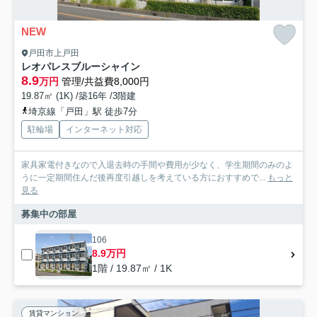
NEW
戸田市上戸田
レオパレスブルーシャイン
8.9
万円
管理/共益費8,000円
19.87㎡ (1K) /築16年 /3階建
埼京線「戸田」駅 徒歩7分
駐輪場
インターネット対応
家具家電付きなので入退去時の手間や費用が少なく、学生期間のみのよ
うに一定期間住んだ後再度引越しを考えている方におすすめで...
もっと
見る
募集中の部屋
106
8.9万円
1階 / 19.87㎡ / 1K
賃貸マンション