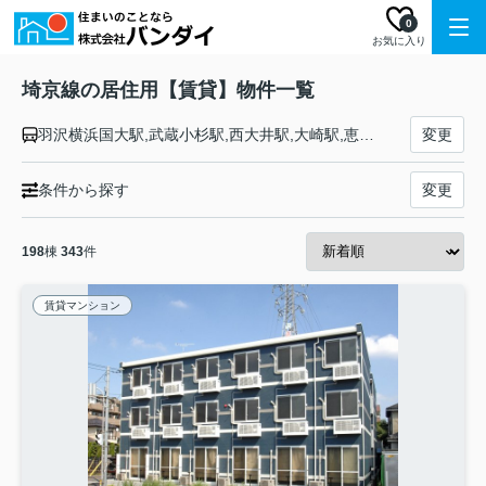
0
お気に入り
埼京線の居住用【賃貸】物件一覧
羽沢横浜国大駅,武蔵小杉駅,西大井駅,大崎駅,恵比寿駅,渋谷駅,新宿駅,池袋駅,板橋駅,十条駅,赤羽駅,北赤羽駅,浮間舟渡駅,戸田公園駅,戸田駅,北戸田駅,武蔵浦和駅,中浦和駅,南与野駅,与野本町駅,北与野駅,大宮駅
変更
条件から探す
変更
198
棟
343
件
賃貸マンション