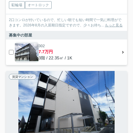
駐輪場
オートロック
2口コンロが付いているので、忙しい朝でも短い時間で一気に料理がで
きます。2026年8月の入居期日指定ですので、少々お待ち...
もっと見る
募集中の部屋
302
7.7万円
3階 / 22.35㎡ / 1K
賃貸マンション