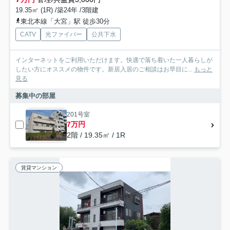
19.35㎡ (1R) /築24年 /3階建
東北本線「大宮」駅 徒歩30分
CATV
光ファイバー
公共下水
インターネットをご利用いただけます。快適で落ち着いた一人暮らしが
したい方にオススメの物件です。新居入居のご相談はお早目に...
もっと
見る
募集中の部屋
201号室
7万円
2階 / 19.35㎡ / 1R
賃貸マンション