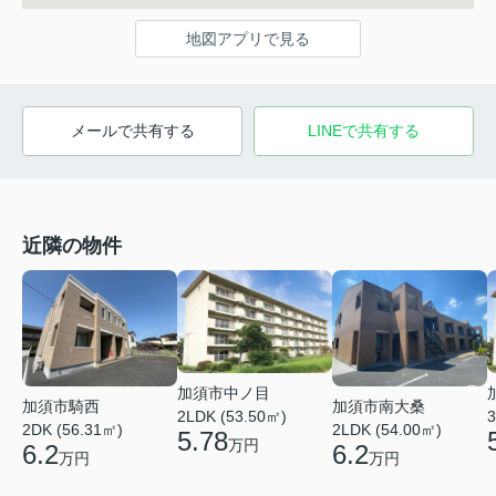
地図アプリで見る
メールで共有する
LINEで共有する
近隣の物件
加須市中ノ目
加須市騎西
加須市南大桑
2LDK (53.50㎡)
3
2DK (56.31㎡)
2LDK (54.00㎡)
5.78
万円
6.2
6.2
万円
万円