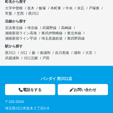
町名から探す
大字中曽根
並木
飯塚
本町東
中央
末広
戸塚東
常盤
芝西
西川口
沿線から探す
京浜東北線
埼京線
武蔵野線
高崎線
湘南新宿ライン高海
東武伊勢崎線
東北本線
湘南新宿ライン宇須
埼玉高速鉄道
東武野田線
駅から探す
西川口
川口
蕨
南浦和
吉川美南
浦和
大宮
武蔵浦和
川口元郷
戸田
バンダイ 西川口店
電話をする
お問い合わせ
〒332-0034
埼玉県川口市並木２丁目2-8