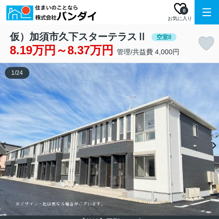
0
お気に入り
仮）加須市久下スターテラスⅡ
空室8
8.19万円～8.37万円
管理/共益費 4,000円
1
/
24