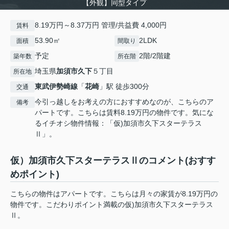
【外観】同型タイプ
8.19万円～8.37万円 管理/共益費 4,000円
賃料
53.90㎡
2LDK
面積
間取り
予定
2階/2階建
築年数
所在階
埼玉県
加須市
久下
５丁目
所在地
東武伊勢崎線
「
花崎
」駅 徒歩300分
交通
今引っ越しをお考えの方におすすめなのが、こちらのア
備考
パートです。こちらは賃料8.19万円の物件です。気にな
るイチオシ物件情報：「仮)加須市久下スターテラス
Ⅱ」。
仮）加須市久下スターテラスⅡのコメント(おすす
めポイント)
こちらの物件はアパートです。こちらは月々の家賃が8.19万円の
物件です。こだわりポイント満載の仮)加須市久下スターテラス
Ⅱ。