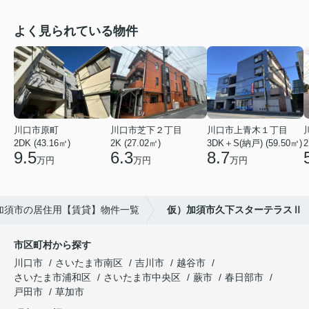
よく見られている物件
川口市原町
川口市芝下２丁目
川口市上青木１丁目
2DK (43.16㎡)
2K (27.02㎡)
3DK＋S(納戸) (59.50㎡)
2
9.5
6.3
8.7
万円
万円
万円
加須市の居住用【賃貸】物件一覧
仮）加須市久下スターテラスⅡ
市区町村から探す
川口市
さいたま市南区
吉川市
越谷市
さいたま市浦和区
さいたま市中央区
蕨市
春日部市
戸田市
草加市