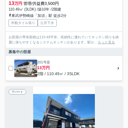
13
万円
管理/共益費3,500円
110.49㎡ (3LDK) /築10年 /2階建
東武伊勢崎線「加須」駅 徒歩2分
外観タイル張り
公共下水
お部屋の専有面積は110.49平米。収納性に優れていてキッチン回りを綺
麗に保ちやすくなるシステムキッチンがあります。駅か...
もっと見る
募集中の部屋
201号室
13万円
2階 / 110.49㎡ / 3SLDK
アパート