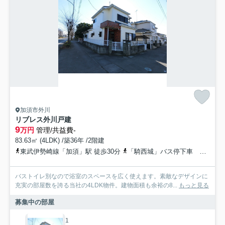
加須市外川
リブレス外川戸建
9
万円
管理/共益費-
83.63㎡ (4LDK) /築36年 /2階建
東武伊勢崎線「加須」駅 徒歩30分
「騎西城」バス停下車 徒歩3分
バストイレ別なので浴室のスペースを広く使えます。素敵なデザインに
充実の部屋数を誇る当社の4LDK物件。建物面積も余裕の8...
もっと見る
募集中の部屋
1