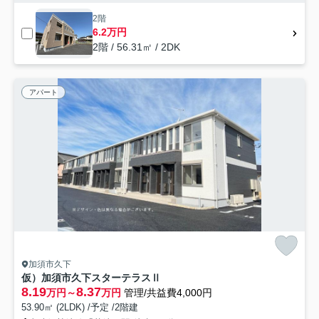
2階
6.2万円
2階 / 56.31㎡ / 2DK
アパート
加須市久下
仮）加須市久下スターテラスⅡ
8.19
8.37
万円～
万円
管理/共益費4,000円
53.90㎡ (2LDK) /予定 /2階建