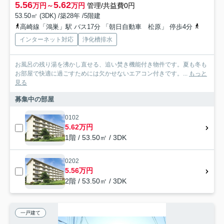
5.56
5.62
万円～
万円
管理/共益費0円
53.50㎡ (3DK) /築28年 /5階建
高崎線「鴻巣」駅 バス17分 「朝日自動車 松原」 停歩4分
東武伊勢
インターネット対応
浄化槽排水
お風呂の残り湯を沸かし直せる、追い焚き機能付き物件です。夏も冬も
お部屋で快適に過ごすためには欠かせないエアコン付きです。...
もっと
見る
募集中の部屋
0102
5.62万円
1階 / 53.50㎡ / 3DK
0202
5.56万円
2階 / 53.50㎡ / 3DK
一戸建て