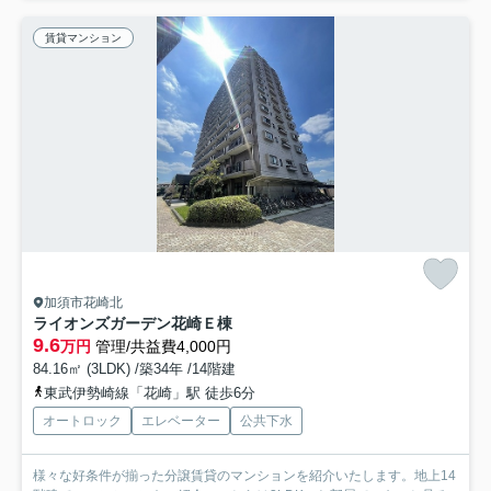
賃貸マンション
加須市花崎北
ライオンズガーデン花崎Ｅ棟
9.6
万円
管理/共益費4,000円
84.16㎡ (3LDK) /築34年 /14階建
東武伊勢崎線「花崎」駅 徒歩6分
オートロック
エレベーター
公共下水
様々な好条件が揃った分譲賃貸のマンションを紹介いたします。地上14