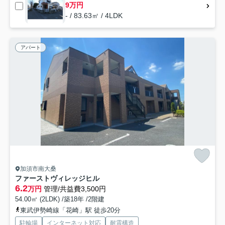
9万円
- / 83.63㎡ / 4LDK
アパート
加須市南大桑
ファーストヴィレッジヒル
6.2
万円
管理/共益費3,500円
54.00㎡ (2LDK) /築18年 /2階建
東武伊勢崎線「花崎」駅 徒歩20分
駐輪場
インターネット対応
耐震構造