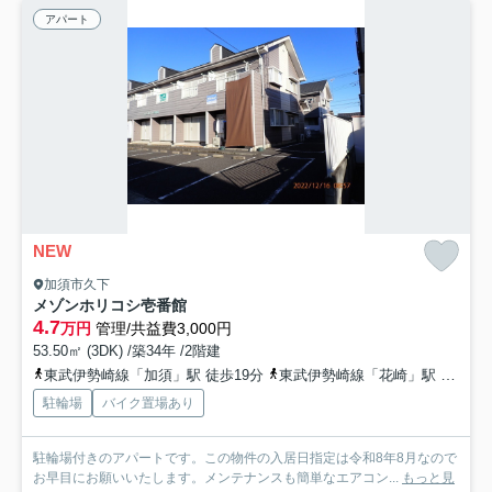
アパート
NEW
加須市久下
メゾンホリコシ壱番館
4.7
万円
管理/共益費3,000円
53.50㎡ (3DK) /築34年 /2階建
東武伊勢崎線「加須」駅 徒歩19分
東武伊勢崎線「花崎」駅 徒歩29分
駐輪場
バイク置場あり
駐輪場付きのアパートです。この物件の入居日指定は令和8年8月なので
お早目にお願いいたします。メンテナンスも簡単なエアコン...
もっと見