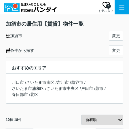
0
お気に入り
加須市の居住用【賃貸】物件一覧
加須市
変更
条件から探す
変更
おすすめのエリア
川口市
/
さいたま市南区
/
吉川市
/
越谷市
/
さいたま市浦和区
/
さいたま市中央区
/
戸田市
/
蕨市
/
春日部市
/
北区
10
棟
18
件