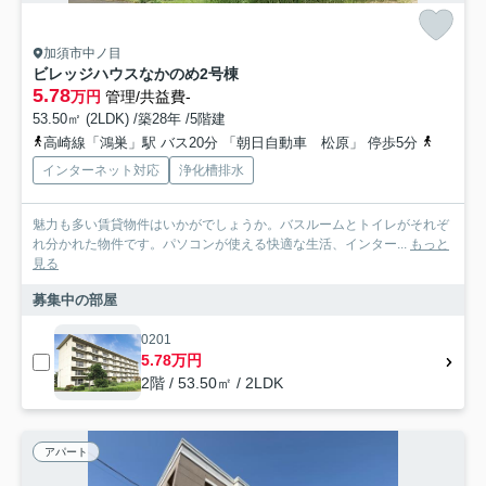
加須市中ノ目
ビレッジハウスなかのめ2号棟
5.78
万円
管理/共益費-
53.50㎡ (2LDK) /築28年 /5階建
高崎線「鴻巣」駅 バス20分 「朝日自動車 松原」 停歩5分
東武伊勢
インターネット対応
浄化槽排水
魅力も多い賃貸物件はいかがでしょうか。バスルームとトイレがそれぞ
れ分かれた物件です。パソコンが使える快適な生活、インター...
もっと
見る
募集中の部屋
0201
5.78万円
2階 / 53.50㎡ / 2LDK
アパート