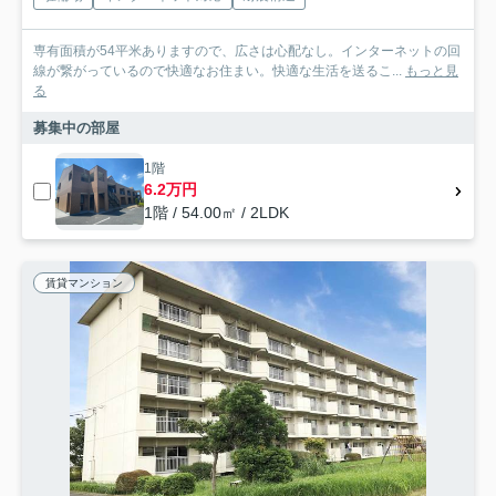
専有面積が54平米ありますので、広さは心配なし。インターネットの回
線が繋がっているので快適なお住まい。快適な生活を送るこ...
もっと見
る
募集中の部屋
1階
6.2万円
1階 / 54.00㎡ / 2LDK
賃貸マンション