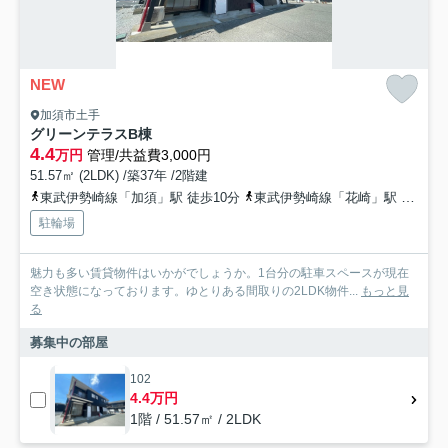
NEW
加須市土手
グリーンテラスB棟
4.4
万円
管理/共益費3,000円
51.57㎡ (2LDK) /築37年 /2階建
東武伊勢崎線「加須」駅 徒歩10分
東武伊勢崎線「花崎」駅 徒歩56分
駐輪場
魅力も多い賃貸物件はいかがでしょうか。1台分の駐車スペースが現在
空き状態になっております。ゆとりある間取りの2LDK物件...
もっと見
る
募集中の部屋
102
4.4万円
1階 / 51.57㎡ / 2LDK