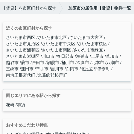
【賃貸】を市区町村から探す
加須市の居住用【賃貸】物件一覧
近くの市区町村から探す
さいたま市西区
さいたま市北区
さいたま市大宮区
さいたま市見沼区
さいたま市中央区
さいたま市桜区
さいたま市浦和区
さいたま市南区
さいたま市緑区
さいたま市岩槻区
川口市
春日部市
鴻巣市
上尾市
草加市
越谷市
蕨市
戸田市
朝霞市
桶川市
久喜市
北本市
八潮市
三郷市
蓮田市
幸手市
吉川市
白岡市
北足立郡伊奈町
南埼玉郡宮代町
北葛飾郡杉戸町
同じエリアにある駅から探す
花崎
加須
おすすめこだわり特集