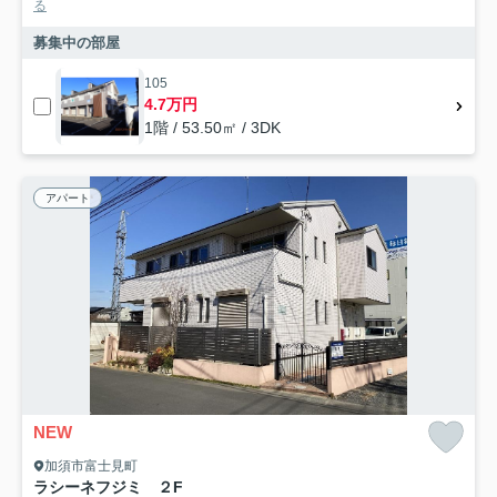
る
募集中の部屋
105
4.7万円
1階 / 53.50㎡ / 3DK
アパート
NEW
加須市富士見町
ラシーネフジミ ２F