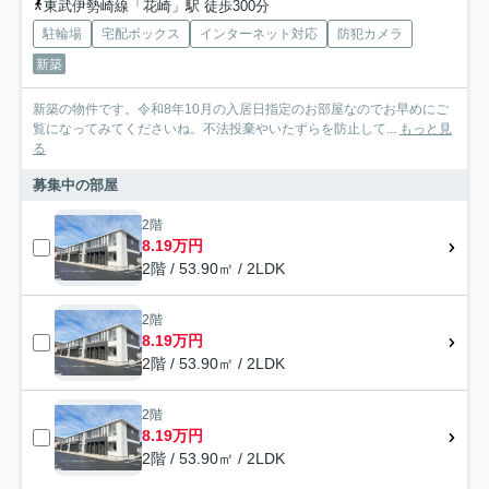
東武伊勢崎線「花崎」駅 徒歩300分
駐輪場
宅配ボックス
インターネット対応
防犯カメラ
新築
新築の物件です。令和8年10月の入居日指定のお部屋なのでお早めにご
覧になってみてくださいね。不法投棄やいたずらを防止して...
もっと見
る
募集中の部屋
2階
8.19万円
2階 / 53.90㎡ / 2LDK
2階
8.19万円
2階 / 53.90㎡ / 2LDK
2階
8.19万円
2階 / 53.90㎡ / 2LDK