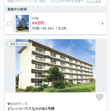
階建てのマンションをご紹介。こちらは3LDKのお部屋で...
もっと見る
募集中の部屋
05階
9.6万円
05階 / 84.16㎡ / 3LDK
賃貸マンション
加須市中ノ目
ビレッジハウスなかのめ1号棟