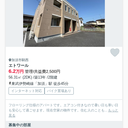
加須市騎西
エトワール
6.2
万円
管理/共益費2,500円
56.31㎡ (2DK) /築13年 /2階建
東武伊勢崎線「加須」駅 徒歩45分
インターネット対応
バイク置場あり
フローリング仕様のアパートです。エアコン付きなので暑い日も寒い日
も安心して過ごせます。現在空家の物件です。住む人のことも...
もっと
見る
募集中の部屋