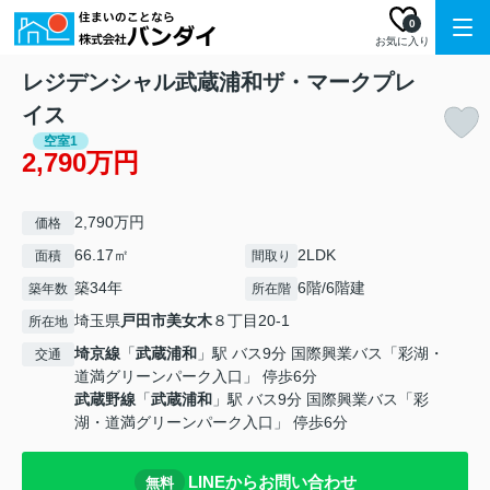
0
お気に入り
レジデンシャル武蔵浦和ザ・マークプレ
イス
空室1
2,790万円
2,790万円
価格
66.17㎡
2LDK
面積
間取り
築34年
6階/6階建
築年数
所在階
埼玉県
戸田市
美女木
８丁目20-1
所在地
埼京線
「
武蔵浦和
」駅 バス9分 国際興業バス「彩湖・
交通
道満グリーンパーク入口」 停歩6分
武蔵野線
「
武蔵浦和
」駅 バス9分 国際興業バス「彩
湖・道満グリーンパーク入口」 停歩6分
LINEからお問い合わせ
無料