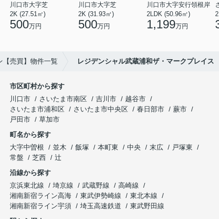
川口市大字芝
川口市大字芝
川口市大字安行領根岸
2K (27.51㎡)
2K (31.93㎡)
2LDK (50.96㎡)
2
500
500
1,199
万円
万円
万円
ン【売買】物件一覧
レジデンシャル武蔵浦和ザ・マークプレイス
市区町村から探す
川口市
さいたま市南区
吉川市
越谷市
さいたま市浦和区
さいたま市中央区
春日部市
蕨市
戸田市
草加市
町名から探す
大字中曽根
並木
飯塚
本町東
中央
末広
戸塚東
常盤
芝西
辻
沿線から探す
京浜東北線
埼京線
武蔵野線
高崎線
湘南新宿ライン高海
東武伊勢崎線
東北本線
湘南新宿ライン宇須
埼玉高速鉄道
東武野田線