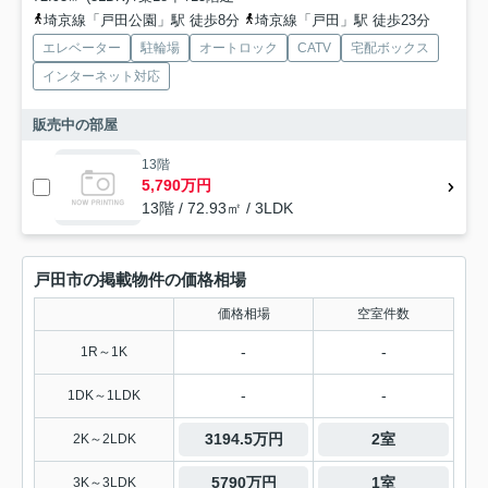
埼京線「戸田公園」駅 徒歩8分
埼京線「戸田」駅 徒歩23分
エレベーター
駐輪場
オートロック
CATV
宅配ボックス
インターネット対応
販売中の部屋
13階
5,790万円
13階 / 72.93㎡ / 3LDK
戸田市の掲載物件の価格相場
価格相場
空室件数
-
-
1R～1K
-
-
1DK～1LDK
3194.5万円
2室
2K～2LDK
5790万円
1室
3K～3LDK