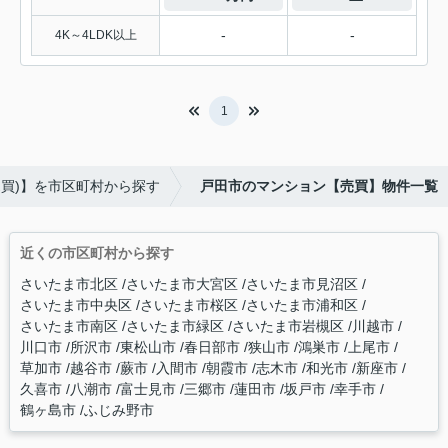
-
-
4K～4LDK以上
1
売買)】を市区町村から探す
戸田市のマンション【売買】物件一覧
近くの市区町村から探す
さいたま市北区
さいたま市大宮区
さいたま市見沼区
さいたま市中央区
さいたま市桜区
さいたま市浦和区
さいたま市南区
さいたま市緑区
さいたま市岩槻区
川越市
川口市
所沢市
東松山市
春日部市
狭山市
鴻巣市
上尾市
草加市
越谷市
蕨市
入間市
朝霞市
志木市
和光市
新座市
久喜市
八潮市
富士見市
三郷市
蓮田市
坂戸市
幸手市
鶴ヶ島市
ふじみ野市