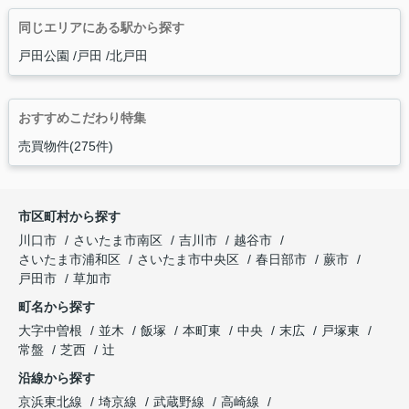
同じエリアにある駅から探す
戸田公園
戸田
北戸田
おすすめこだわり特集
売買物件(275件)
市区町村から探す
川口市
さいたま市南区
吉川市
越谷市
さいたま市浦和区
さいたま市中央区
春日部市
蕨市
戸田市
草加市
町名から探す
大字中曽根
並木
飯塚
本町東
中央
末広
戸塚東
常盤
芝西
辻
沿線から探す
京浜東北線
埼京線
武蔵野線
高崎線