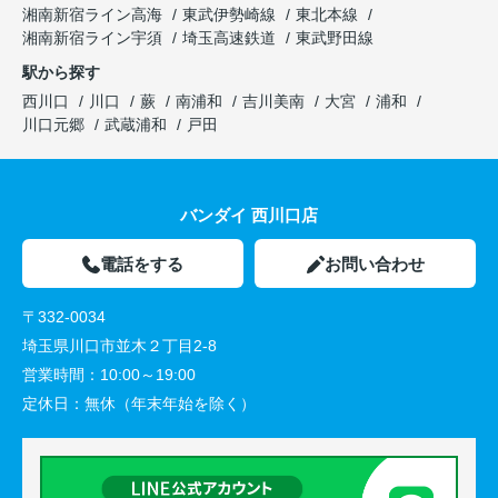
湘南新宿ライン高海
東武伊勢崎線
東北本線
湘南新宿ライン宇須
埼玉高速鉄道
東武野田線
駅から探す
西川口
川口
蕨
南浦和
吉川美南
大宮
浦和
川口元郷
武蔵浦和
戸田
バンダイ 西川口店
電話をする
お問い合わせ
〒332-0034
埼玉県川口市並木２丁目2-8
営業時間：
10:00～19:00
定休日：
無休（年末年始を除く）