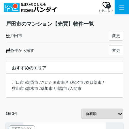
0
お気に入り
戸田市のマンション【売買】物件一覧
戸田市
変更
条件から探す
変更
おすすめのエリア
川口市
/
朝霞市
/
さいたま市南区
/
所沢市
/
春日部市
/
狭山市
/
志木市
/
草加市
/
川越市
/
入間市
3
棟
3
件
中古マンション