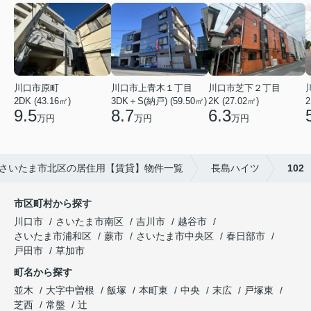
川口市芝下２丁目
川口市上青木１丁目
川口市原町
2K (27.02㎡)
3DK＋S(納戸) (59.50㎡)
2
2DK (43.16㎡)
6.3
8.7
9.5
万円
万円
万円
さいたま市北区の居住用【賃貸】物件一覧
長島ハイツ
102
市区町村から探す
川口市
さいたま市南区
吉川市
越谷市
さいたま市浦和区
蕨市
さいたま市中央区
春日部市
戸田市
草加市
町名から探す
並木
大字中曽根
飯塚
本町東
中央
末広
戸塚東
芝西
常盤
辻