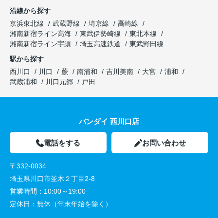
沿線から探す
京浜東北線
武蔵野線
埼京線
高崎線
湘南新宿ライン高海
東武伊勢崎線
東北本線
湘南新宿ライン宇須
埼玉高速鉄道
東武野田線
駅から探す
西川口
川口
蕨
南浦和
吉川美南
大宮
浦和
武蔵浦和
川口元郷
戸田
バンダイ 西川口店
電話をする
お問い合わせ
〒332-0034
埼玉県川口市並木２丁目2-8
営業時間：
10:00～19:00
定休日：
無休（年末年始を除く）