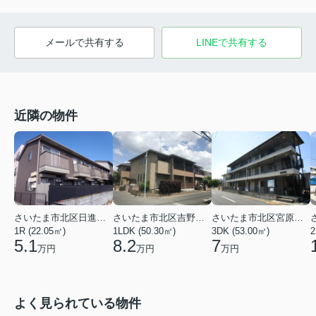
メールで共有する
LINEで共有する
近隣の物件
さいたま市北区日進町２丁目
さいたま市北区吉野町１丁目
さいたま市北区宮原町４丁目
1R (22.05㎡)
1LDK (50.30㎡)
3DK (53.00㎡)
2
5.1
8.2
7
万円
万円
万円
よく見られている物件