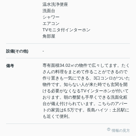
温水洗浄便座
洗面台
シャワー
エアコン
TVモニタ付インターホン
角部屋
-
設備(その他)
専有面積34.02㎡の物件で広々してます。たく
備考
さんの料理をまとめて作ることができるので
作り置きも一気にできる、3口コンロがついた
物件です。知らない人が来た時でも玄関を開
ける必要がなくなるTVインターホンが付いて
おります。朝の整髪も手早くできる洗面化粧
台が備え付けられています。こちらのアパー
トの家賃は6.5万です。長島ハイツ：土呂駅に
も近くて便利。
情報の見方