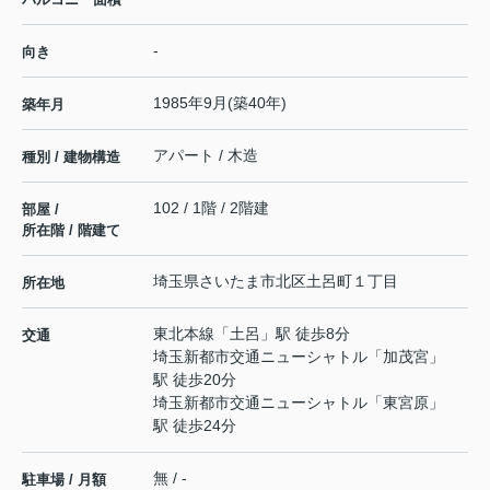
-
向き
1985年9月(築40年)
築年月
アパート / 木造
種別 / 建物構造
102 / 1階 / 2階建
部屋 /
所在階 / 階建て
埼玉県
さいたま市北区
土呂町
１丁目
所在地
東北本線
「
土呂
」駅 徒歩8分
交通
埼玉新都市交通ニューシャトル
「
加茂宮
」
駅 徒歩20分
埼玉新都市交通ニューシャトル
「
東宮原
」
駅 徒歩24分
無 / -
駐車場 / 月額