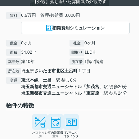
【外観】落ち着いた雰囲気の外観です
6.5万円 管理/共益費 3,000円
賃料
初期費用シミュレーション
0ヶ月
0ヶ月
敷金
礼金
34.02㎡
1LDK
面積
間取り
築40年
1階/2階建
築年数
所在階
埼玉県
さいたま市北区
土呂町
１丁目
所在地
東北本線
「
土呂
」駅 徒歩8分
交通
埼玉新都市交通ニューシャトル
「
加茂宮
」駅 徒歩20分
埼玉新都市交通ニューシャトル
「
東宮原
」駅 徒歩24分
物件の特徴
バストイレ
室内洗濯機
TVモニタ
別
置場
付きインタ