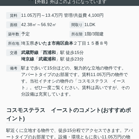
【外観】外はこのようになっています
11.05万円～13.4万円 管理/共益費 4,100円
賃料
42.38㎡～56.92㎡
1LDK
面積
間取り
予定
1階/3階建
築年数
所在階
埼玉県
さいたま市南区
曲本
２丁目１５番８号
所在地
武蔵野線
「
西浦和
」駅 徒歩15分
交通
埼京線
「
武蔵浦和
」駅 徒歩23分
駅まで歩いて15分ほどの、魅力的な立地の物件です。
備考
アパートタイプのお部屋です。賃料11.05万円の物件で
す。当社イチオシの物件の「コスモステラス イース
ト」。ぜひ一度ご覧ください。賃料は高いですが、その
分設備は充実しています。
コスモステラス イーストのコメント(おすすめポ
イント)
駅近くに立地する物件で、徒歩15分程でアクセスできます。アパ
ートタイプのお部屋です。設備・環境ともに良い11.05万円の物