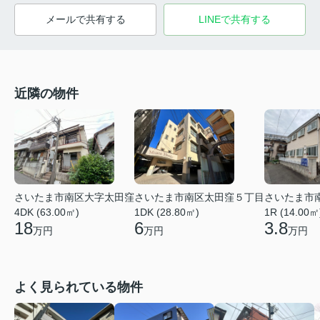
メールで共有する
LINEで共有する
近隣の物件
さいたま市南区太田窪５丁目
さいたま市南区大字太田窪
さいたま市
1DK (28.80㎡)
4DK (63.00㎡)
1R (14.00㎡
6
18
3.8
万円
万円
万円
よく見られている物件