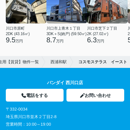
川口市原町
川口市上青木１丁目
川口市芝下２丁目
2DK (43.16㎡)
3DK＋S(納戸) (59.50㎡)
2K (27.02㎡)
2
9.5
8.7
6.3
万円
万円
万円
住用【賃貸】物件一覧
西浦和駅
コスモステラス イースト
バンダイ 西川口店
電話をする
お問い合わせ
〒332-0034
埼玉県川口市並木２丁目2-8
営業時間：
10:00～19:00