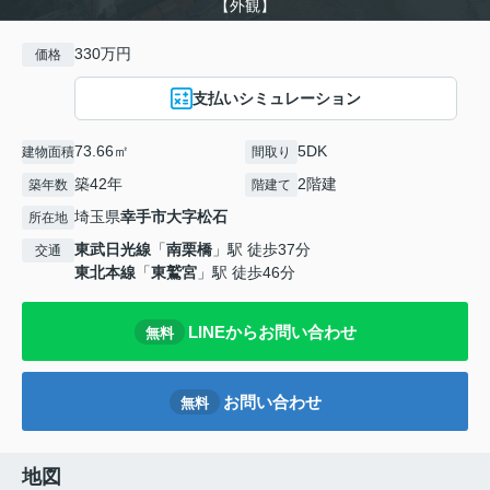
【外観】
330万円
価格
支払いシミュレーション
73.66㎡
5DK
建物面積
間取り
築42年
2階建
築年数
階建て
埼玉県
幸手市
大字松石
所在地
東武日光線
「
南栗橋
」駅 徒歩37分
交通
東北本線
「
東鷲宮
」駅 徒歩46分
LINEからお問い合わせ
無料
お問い合わせ
無料
地図