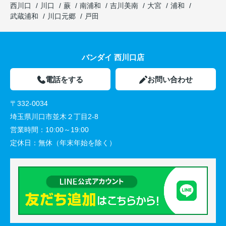
西川口
川口
蕨
南浦和
吉川美南
大宮
浦和
武蔵浦和
川口元郷
戸田
バンダイ 西川口店
電話をする
お問い合わせ
〒332-0034
埼玉県川口市並木２丁目2-8
営業時間：
10:00～19:00
定休日：
無休（年末年始を除く）