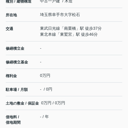
中古一戸建 / 木造
種別 / 建物構造
埼玉県
幸手市
大字松石
所在地
東武日光線
「
南栗橋
」駅 徒歩37分
交通
東北本線
「
東鷲宮
」駅 徒歩46分
-
修繕積立金
-
修繕積立基金
0万円
権利金
- / 0円
駐車場 / 月額
0万円 / 0万円
土地の敷金 / 保証金
- / 年
借地料 /
借地期間