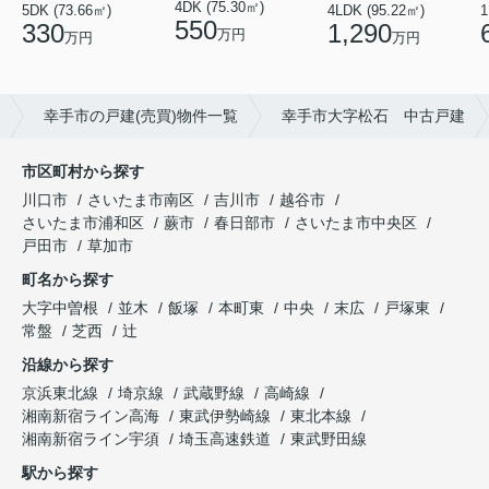
4DK (75.30㎡)
4LDK (95.22㎡)
5DK (73.66㎡)
1
550
1,290
330
万円
万円
万円
幸手市の戸建(売買)物件一覧
幸手市大字松石 中古戸建
市区町村から探す
川口市
さいたま市南区
吉川市
越谷市
さいたま市浦和区
蕨市
春日部市
さいたま市中央区
戸田市
草加市
町名から探す
大字中曽根
並木
飯塚
本町東
中央
末広
戸塚東
常盤
芝西
辻
沿線から探す
京浜東北線
埼京線
武蔵野線
高崎線
湘南新宿ライン高海
東武伊勢崎線
東北本線
湘南新宿ライン宇須
埼玉高速鉄道
東武野田線
駅から探す