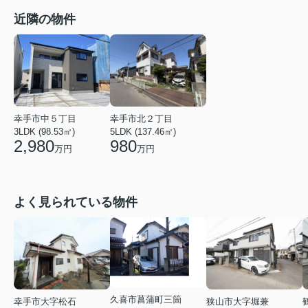
近隣の物件
幸手市中５丁目
幸手市北２丁目
3LDK (98.53㎡)
5LDK (137.46㎡)
2,980
980
万円
万円
よく見られている物件
久喜市菖蒲町三箇
狭山市大字堀兼
幸手市大字松石