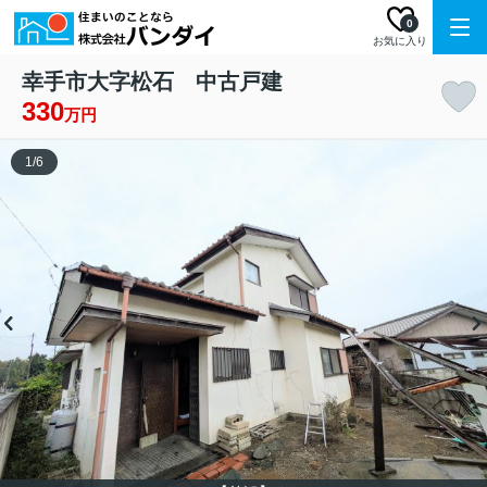
0
お気に入り
幸手市大字松石 中古戸建
330
万円
1
/
6