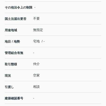
-
その他法令上の制限
不要
国土法届出要否
無指定
用途地域
宅地 / -
地目 / 地勢
-
管理組合有無
仲介
取引態様
空家
現況
相談
引渡し
-
建築確認番号