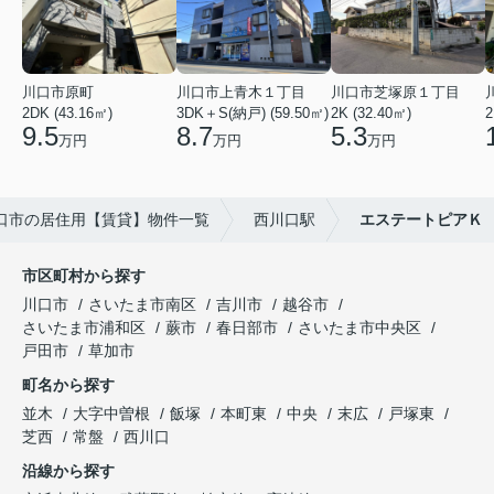
川口市原町
川口市上青木１丁目
川口市芝塚原１丁目
2DK (43.16㎡)
3DK＋S(納戸) (59.50㎡)
2K (32.40㎡)
2
9.5
8.7
5.3
万円
万円
万円
口市の居住用【賃貸】物件一覧
西川口駅
エステートピアＫ
市区町村から探す
川口市
さいたま市南区
吉川市
越谷市
さいたま市浦和区
蕨市
春日部市
さいたま市中央区
戸田市
草加市
町名から探す
並木
大字中曽根
飯塚
本町東
中央
末広
戸塚東
芝西
常盤
西川口
沿線から探す