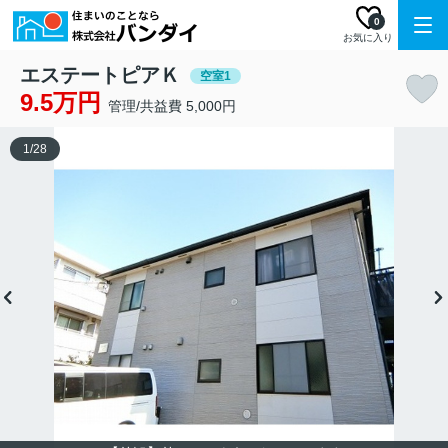
0
お気に入り
エステートピアＫ
空室1
9.5万円
管理/共益費 5,000円
1
/
28