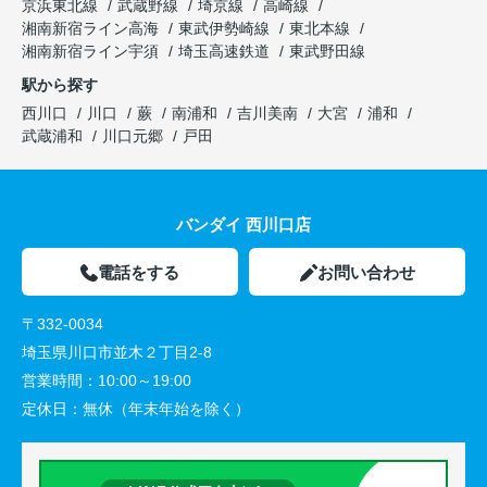
京浜東北線
武蔵野線
埼京線
高崎線
湘南新宿ライン高海
東武伊勢崎線
東北本線
湘南新宿ライン宇須
埼玉高速鉄道
東武野田線
駅から探す
西川口
川口
蕨
南浦和
吉川美南
大宮
浦和
武蔵浦和
川口元郷
戸田
バンダイ 西川口店
電話をする
お問い合わせ
〒332-0034
埼玉県川口市並木２丁目2-8
営業時間：
10:00～19:00
定休日：
無休（年末年始を除く）