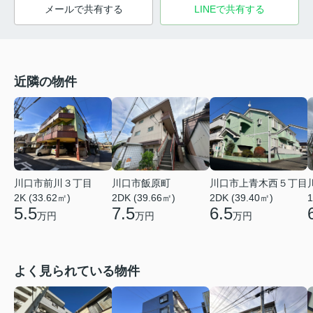
メールで共有する
LINEで共有する
近隣の物件
川口市前川３丁目
川口市上青木西５丁目
川口市飯原町
2K (33.62㎡)
2DK (39.40㎡)
2DK (39.66㎡)
1
5.5
6.5
7.5
万円
万円
万円
よく見られている物件